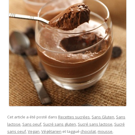
Cet article a été posté dans
Recettes sucrées
,
Sans Gluten
,
Sans
lactose
,
Sans oeuf
,
Sucré sans gluten
,
Sucré sans lactose
,
Sucré
sans oeuf
,
Vegan
,
Végétarien
et taggué
chocolat
,
mousse
,