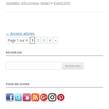
noisettes
,
tofu soyeux
,
végan
le
8 avril 2015
.
Navigation Article
←
Anciens articles
Page 1 sur 4
1
2
3
4
»
RECHERCHE
Rechercher :
POUR ME SUIVRE