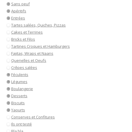
Sans oeuf
Apéritifs
Entrées
Tartes salées, Quiches, Pizzas
Cakes et Terrines
Bricks et Filos
Tartines Croques et Hamburgers
Fajitas, Wraps et Naans
Quenelles et Oeufs
Crêpes salées
Féculents
Légumes
Boulangerie
Desserts
Biscuits
Yaourts
Conserves et Confitures
Ils ont testé
Bla bla