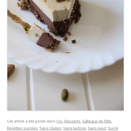
Cet article a été posté dans
Cru
,
Desserts
,
Gâteaux de fête
,
Recettes sucrées
,
Sans Gluten
,
Sans lactose
,
Sans oeuf
,
Sucré