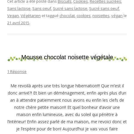
Cet article a été posté dans
Biscuits
,
Cookies
,
Recettes sucrées
,
Sans lactose
,
Sans oeuf
,
Sucré sans lactose
,
Sucré sans oeuf
,
Vegan
,
Végétarien
et taggué
chocolat
,
cookies
,
noisettes
,
végan
le
21 avril 2015
.
Mousse chocolat noisette végétale
1 Réponse
Me revoilà après une très longue hibernation!!! Que m’est il
donc arrivé?! Et bien un déménagement, enfin après plus d’un
an à attendre patiemment nous avons eu enfin les clefs de
notre chère petite maison!! Et quel bonheur d’avoir une
maison enfin lumineuse, avec du soleil qui pénètre à
l’intérieur! Enfin assez parlé de ma maison, me revoici donc et
je l’espère pour de bon! Aujourd’hui je vais vous faire