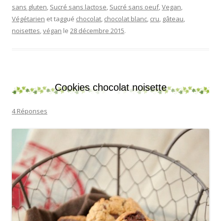
sans gluten
,
Sucré sans lactose
,
Sucré sans oeuf
,
Vegan
,
Végétarien
et taggué
chocolat
,
chocolat blanc
,
cru
,
gâteau
,
noisettes
,
végan
le
28 décembre 2015
.
Cookies chocolat noisette
4 Réponses