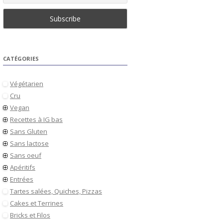
CATÉGORIES
Végétarien
Cru
Vegan
Recettes à IG bas
Sans Gluten
Sans lactose
Sans oeuf
Apéritifs
Entrées
Tartes salées, Quiches, Pizzas
Cakes et Terrines
Bricks et Filos