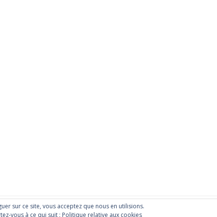
iguer sur ce site, vous acceptez que nous en utilisions.
te utilisant
WordPress
Vie privé
tez-vous à ce qui suit :
Politique relative aux cookies