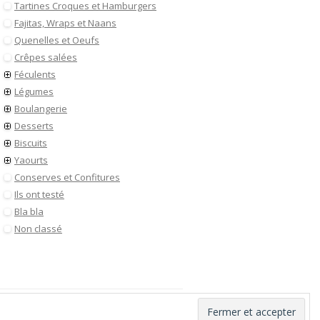
Tartines Croques et Hamburgers
Fajitas, Wraps et Naans
Quenelles et Oeufs
Crêpes salées
Féculents
Légumes
Boulangerie
Desserts
Biscuits
Yaourts
Conserves et Confitures
Ils ont testé
Bla bla
Non classé