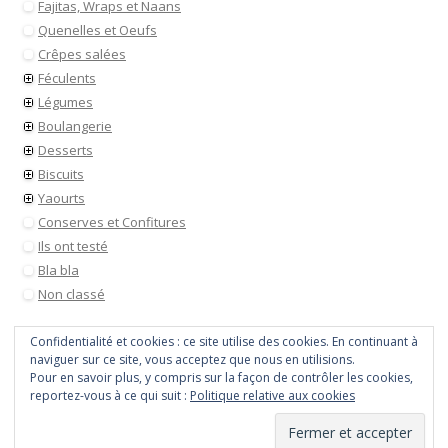
Fajitas, Wraps et Naans
Quenelles et Oeufs
Crêpes salées
Féculents
Légumes
Boulangerie
Desserts
Biscuits
Yaourts
Conserves et Confitures
Ils ont testé
Bla bla
Non classé
Confidentialité et cookies : ce site utilise des cookies. En continuant à
naviguer sur ce site, vous acceptez que nous en utilisions.
Pour en savoir plus, y compris sur la façon de contrôler les cookies,
reportez-vous à ce qui suit :
Politique relative aux cookies
Tout droit réservé © 2026
Payette cuisine
• Site utilisant
WordPress
Vie privé