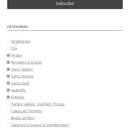
CATÉGORIES
Végétarien
Cru
Vegan
Recettes à IG bas
Sans Gluten
Sans lactose
Sans oeuf
Apéritifs
Entrées
Tartes salées, Quiches, Pizzas
Cakes et Terrines
Bricks et Filos
Tartines Croques et Hamburgers