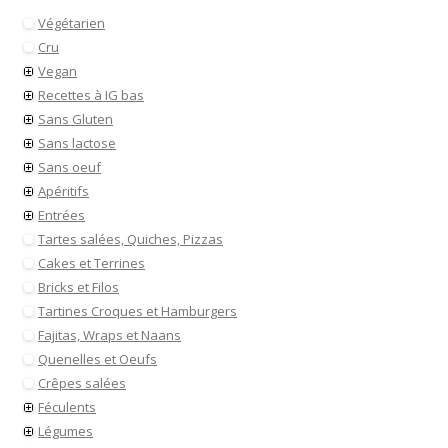
Végétarien
Cru
Vegan
Recettes à IG bas
Sans Gluten
Sans lactose
Sans oeuf
Apéritifs
Entrées
Tartes salées, Quiches, Pizzas
Cakes et Terrines
Bricks et Filos
Tartines Croques et Hamburgers
Fajitas, Wraps et Naans
Quenelles et Oeufs
Crêpes salées
Féculents
Légumes