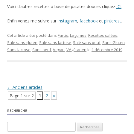
Voici d’autres recettes à base de patates douces cliquez
ICI
.
Enfin venez me suivre sur
instagram
,
facebook
et
pinterest
.
Cet article a été posté dans
Farcis
,
Légumes
,
Recettes salées
,
Salé sans gluten
,
Salé sans lactose
,
Salé sans oeuf
,
Sans Gluten
,
Sans lactose
,
Sans oeuf
,
Vegan
,
Végétarien
le
1 décembre 2019
.
Navigation Article
←
Anciens articles
Page 1 sur 2
1
2
»
RECHERCHE
Rechercher :