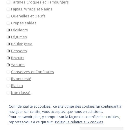
Tartines Croques et Hamburgers
Fajitas, Wraps et Naans
Quenelles et Oeufs
Crêpes salées
Féculents
Légumes
Boulangerie
Desserts
Biscuits
Yaourts
Conserves et Confitures
Ils ont testé
Bla bla
Non classé
Confidentialité et cookies : ce site utilise des cookies. En continuant à
naviguer sur ce site, vous acceptez que nous en utilisions.
Pour en savoir plus, y compris sur la façon de contrôler les cookies,
reportez-vous à ce qui suit :
Politique relative aux cookies
Tout droit réservé © 2026
Payette cuisine
• Site utilisant
WordPress