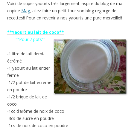
Voici de super yaourts très largement inspiré du blog de ma
copine
Mag
, allez faire un petit tour son blog regorge de
recettes!! Pour en revenir a nos yaourts une pure merveille!!
**Yaourt au lait de coco**
°°Pour 7 pots°°
-1 litre de lait demi-
écrémé
-1 yaourt au lait entier
ferme
-1/2 pot de lait écrémé
en poudre
-1/2 brique de lait de
coco
-1cc d’arôme de noix de coco
-3cs de sucre en poudre
-1cs de noix de coco en poudre