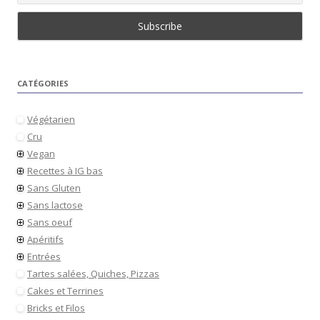
CATÉGORIES
Végétarien
Cru
Vegan
Recettes à IG bas
Sans Gluten
Sans lactose
Sans oeuf
Apéritifs
Entrées
Tartes salées, Quiches, Pizzas
Cakes et Terrines
Bricks et Filos