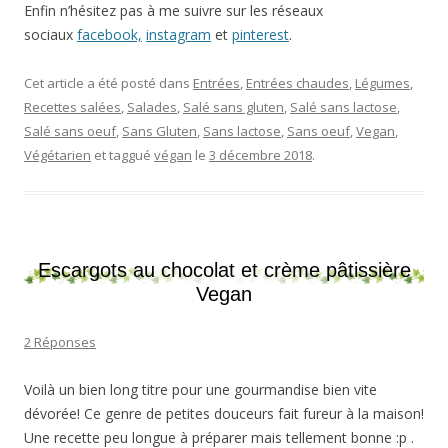
Enfin n’hésitez pas à me suivre sur les réseaux
sociaux
facebook,
instagram
et
pinterest
.
Cet article a été posté dans
Entrées
,
Entrées chaudes
,
Légumes
,
Recettes salées
,
Salades
,
Salé sans gluten
,
Salé sans lactose
,
Salé sans oeuf
,
Sans Gluten
,
Sans lactose
,
Sans oeuf
,
Vegan
,
Végétarien
et taggué
végan
le
3 décembre 2018
.
Escargots au chocolat et crème pâtissière
Vegan
2 Réponses
Voilà un bien long titre pour une gourmandise bien vite
dévorée! Ce genre de petites douceurs fait fureur à la maison!
Une recette peu longue à préparer mais tellement bonne :p .