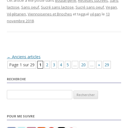
Cet article a été posté dans
Boulangerie
,
Recettes sucrées
,
Sans
lactose
,
Sans oeuf
,
Sucré sans lactose
,
Sucré sans oeuf
,
Vegan
,
Végétarien
,
Viennoiseries et Brioches
et taggué
végan
le
13
novembre 2018
.
Navigation Article
←
Anciens articles
Page 1 sur 29
1
2
3
4
5
…
20
…
»
29
RECHERCHE
Rechercher :
POUR ME SUIVRE