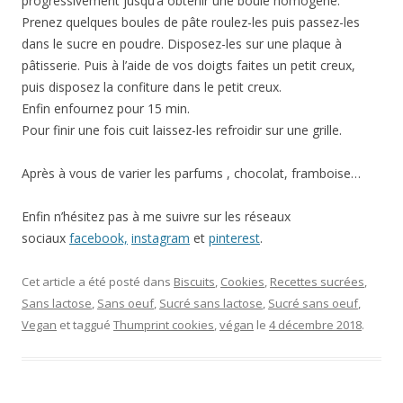
progressivement jusqu’à obtenir une boule homogène.
Prenez quelques boules de pâte roulez-les puis passez-les
dans le sucre en poudre. Disposez-les sur une plaque à
pâtisserie. Puis à l’aide de vos doigts faites un petit creux,
puis disposez la confiture dans le petit creux.
Enfin enfournez pour 15 min.
Pour finir une fois cuit laissez-les refroidir sur une grille.
Après à vous de varier les parfums , chocolat, framboise…
Enfin n’hésitez pas à me suivre sur les réseaux
sociaux
facebook,
instagram
et
pinterest
.
Cet article a été posté dans
Biscuits
,
Cookies
,
Recettes sucrées
,
Sans lactose
,
Sans oeuf
,
Sucré sans lactose
,
Sucré sans oeuf
,
Vegan
et taggué
Thumprint cookies
,
végan
le
4 décembre 2018
.