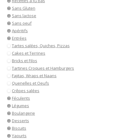
Recettes à IG bas
Sans Gluten
Sans lactose
Sans oeuf
Apéritifs
Entrées
Tartes salées, Quiches, Pizzas
Cakes et Terrines
Bricks et Filos
Tartines Croques et Hamburgers
Fajitas, Wraps et Naans
Quenelles et Oeufs
Crêpes salées
Féculents
Légumes
Boulangerie
Desserts
Biscuits
Yaourts