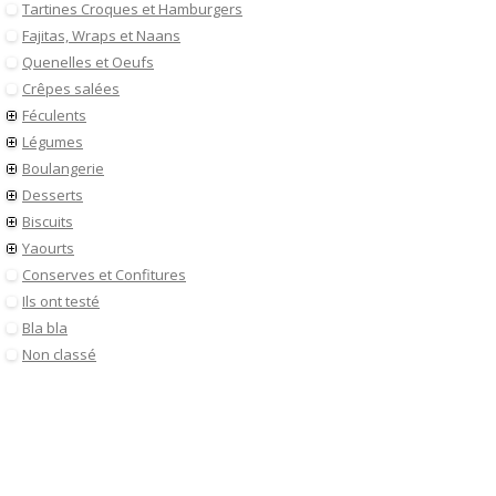
Tartines Croques et Hamburgers
Fajitas, Wraps et Naans
Quenelles et Oeufs
Crêpes salées
Féculents
Légumes
Boulangerie
Desserts
Biscuits
Yaourts
Conserves et Confitures
Ils ont testé
Bla bla
Non classé