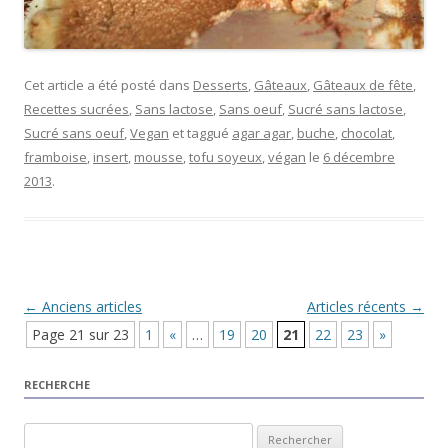
Cet article a été posté dans
Desserts
,
Gâteaux
,
Gâteaux de fête
,
Recettes sucrées
,
Sans lactose
,
Sans oeuf
,
Sucré sans lactose
,
Sucré sans oeuf
,
Vegan
et taggué
agar agar
,
buche
,
chocolat
,
framboise
,
insert
,
mousse
,
tofu soyeux
,
végan
le
6 décembre
2013
.
Navigation Article
←
Anciens articles
Articles récents
→
Page 21 sur 23
1
«
…
19
20
21
22
23
»
RECHERCHE
Rechercher :