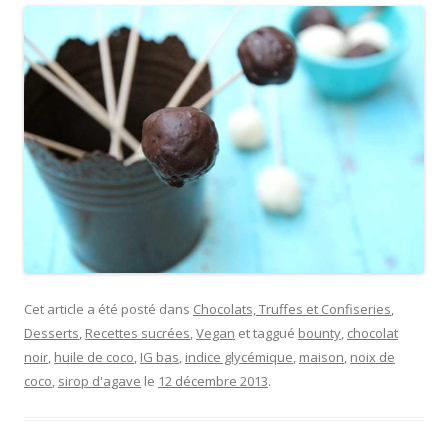
Cet article a été posté dans
Chocolats, Truffes et Confiseries
,
Desserts
,
Recettes sucrées
,
Vegan
et taggué
bounty
,
chocolat
noir
,
huile de coco
,
IG bas
,
indice glycémique
,
maison
,
noix de
coco
,
sirop d'agave
le
12 décembre 2013
.