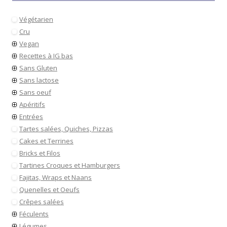
Végétarien
Cru
Vegan
Recettes à IG bas
Sans Gluten
Sans lactose
Sans oeuf
Apéritifs
Entrées
Tartes salées, Quiches, Pizzas
Cakes et Terrines
Bricks et Filos
Tartines Croques et Hamburgers
Fajitas, Wraps et Naans
Quenelles et Oeufs
Crêpes salées
Féculents
Légumes