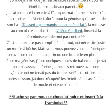
Voilà déjà 1 an que j’ai réalisé cette recette. C’était pour le
Noël chez mes beaux parents
Je n’ai pas noté la recette à l’époque, mais je me suis inspirée
des recettes de Marie Laforêt pour la génoise qui provient de
son livre
“Desserts gourmands sans oeufs ni lait”
, la mousse
au chocolat vient du site de
Valérie Cupillard
, l’insert à la
framboise est de moi par contre ^^
C’est une recette pas compliquée du tout, qui nécessite juste
un moule à bûche. Mais vous vous pouvez vous en fabriquer
un avec un rouleau de sopalin ou une bouteille en plastique.
Pour ma génoise, j’ai eu quelques soucis de balance, et je n’ai
pas mis assez de farine. Je me suis retrouvé avec une
génoise qui ne tenait pas du tout et s’effritait totalement
après cuisson. J’ai donc récupéré les “miettes” et tassé dans
le moule et ni vue ni connu!
**Buche vegan mousse chocolat noire et insert à la
framboise**