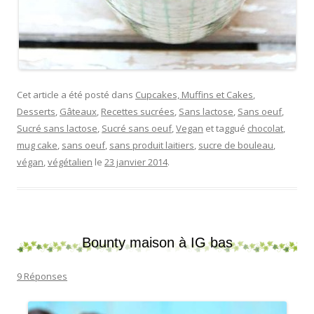
Cet article a été posté dans
Cupcakes, Muffins et Cakes
,
Desserts
,
Gâteaux
,
Recettes sucrées
,
Sans lactose
,
Sans oeuf
,
Sucré sans lactose
,
Sucré sans oeuf
,
Vegan
et taggué
chocolat
,
mug cake
,
sans oeuf
,
sans produit laitiers
,
sucre de bouleau
,
végan
,
végétalien
le
23 janvier 2014
.
Bounty maison à IG bas
9 Réponses