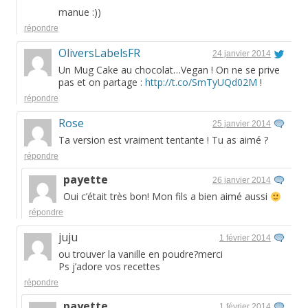
manue :))
répondre
OliversLabelsFR
24 janvier 2014
Un Mug Cake au chocolat…Vegan ! On ne se prive
pas et on partage :
http://t.co/SmTyUQd02M
!
répondre
Rose
25 janvier 2014
Ta version est vraiment tentante ! Tu as aimé ?
répondre
payette
26 janvier 2014
Oui c’était très bon! Mon fils a bien aimé aussi
répondre
juju
1 février 2014
ou trouver la vanille en poudre?merci
Ps j’adore vos recettes
répondre
payette
1 février 2014