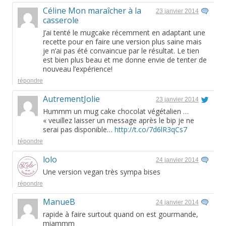
Céline Mon maraîcher à la
23 janvier 2014
casserole
J’ai tenté le mugcake récemment en adaptant une
recette pour en faire une version plus saine mais
je n’ai pas été convaincue par le résultat. Le tien
est bien plus beau et me donne envie de tenter de
nouveau l’expérience!
répondre
AutrementJolie
23 janvier 2014
Hummm un mug cake chocolat végétalien …
« veuillez laisser un message après le bip je ne
serai pas disponible…
http://t.co/7d6lR3qCs7
répondre
lolo
24 janvier 2014
Une version vegan très sympa bises
répondre
ManueB
24 janvier 2014
rapide à faire surtout quand on est gourmande,
miammm