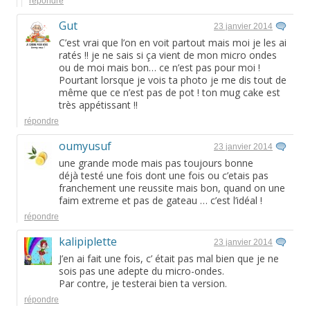
répondre
Gut
23 janvier 2014
C’est vrai que l’on en voit partout mais moi je les ai
ratés !! je ne sais si ça vient de mon micro ondes
ou de moi mais bon… ce n’est pas pour moi !
Pourtant lorsque je vois ta photo je me dis tout de
même que ce n’est pas de pot ! ton mug cake est
très appétissant !!
répondre
oumyusuf
23 janvier 2014
une grande mode mais pas toujours bonne
déjà testé une fois dont une fois ou c’etais pas
franchement une reussite mais bon, quand on une
faim extreme et pas de gateau … c’est l’idéal !
répondre
kalipiplette
23 janvier 2014
J’en ai fait une fois, c’ était pas mal bien que je ne
sois pas une adepte du micro-ondes.
Par contre, je testerai bien ta version.
répondre