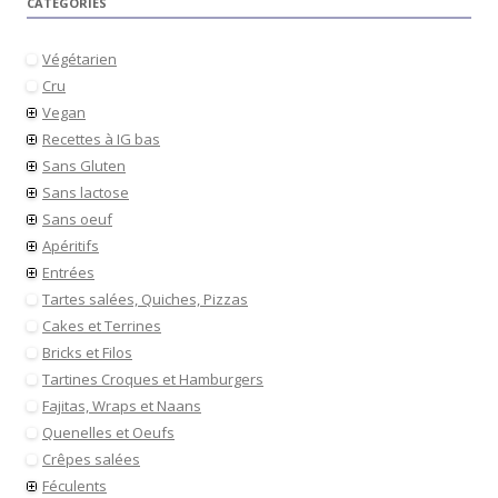
CATÉGORIES
Végétarien
Cru
Vegan
Recettes à IG bas
Sans Gluten
Sans lactose
Sans oeuf
Apéritifs
Entrées
Tartes salées, Quiches, Pizzas
Cakes et Terrines
Bricks et Filos
Tartines Croques et Hamburgers
Fajitas, Wraps et Naans
Quenelles et Oeufs
Crêpes salées
Féculents