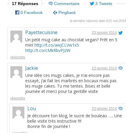
17 Réponses
Commentaire
3 Tweets
0 Facebook
Pingback
la dernière réponse date d'21 mai 2014
Payettecuisine
23 janvier 2014
Un petit mug cake au chocolat vegan? Prêt en 5
min!
http://t.co/awjCLVw1x5
http://t.co/cMkRbvPJzW
répondre
Jackie
23 janvier 2014
Une idée ces mugs cakes, je n’ai encore pas
essayé, j’ai fait les marbrés en bocaux mais pas
les muge cakes. Tu me tentes. Bises et belle
journée et merci pour ta gentille visite
répondre
Lou
23 janvier 2014
Je découvre ton blog, le sucre de bouleau ….. Une
belle visite très instructive !!!!
Bonne fin de journée !