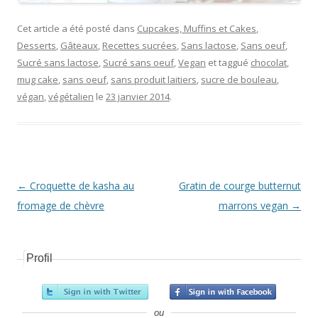
Cet article a été posté dans
Cupcakes, Muffins et Cakes
,
Desserts
,
Gâteaux
,
Recettes sucrées
,
Sans lactose
,
Sans oeuf
,
Sucré sans lactose
,
Sucré sans oeuf
,
Vegan
et taggué
chocolat
,
mug cake
,
sans oeuf
,
sans produit laitiers
,
sucre de bouleau
,
végan
,
végétalien
le
23 janvier 2014
.
Navigation Article
←
Croquette de kasha au
Gratin de courge butternut
fromage de chèvre
marrons vegan
→
Profil
ou