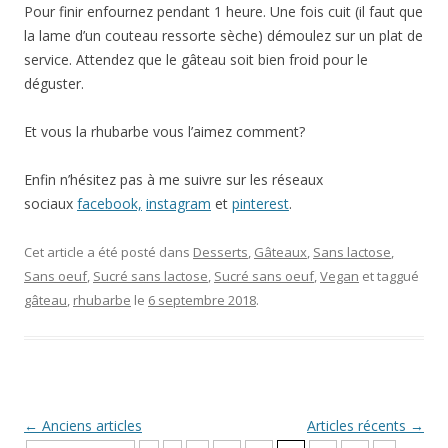
Pour finir enfournez pendant 1 heure. Une fois cuit (il faut que
la lame d’un couteau ressorte sèche) démoulez sur un plat de
service. Attendez que le gâteau soit bien froid pour le
déguster.
Et vous la rhubarbe vous l’aimez comment?
Enfin n’hésitez pas à me suivre sur les réseaux
sociaux
facebook,
instagram
et
pinterest
.
Cet article a été posté dans
Desserts
,
Gâteaux
,
Sans lactose
,
Sans oeuf
,
Sucré sans lactose
,
Sucré sans oeuf
,
Vegan
et taggué
gâteau
,
rhubarbe
le
6 septembre 2018
.
Navigation Article
←
Anciens articles
Articles récents
→