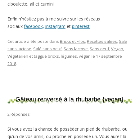
ciboulette, ail et cumin!
Enfin n’hésitez pas à me suivre sur les réseaux
sociaux
facebook,
instagram
et
pinterest
.
Cet article a été posté dans
Bricks et Filos
,
Recettes salées
,
Salé
sans lactose
,
Salé sans oeuf
,
Sans lactose
,
Sans oeuf
,
Vegan
,
Végétarien
et taggué
bricks
,
légumes
,
végan
le
17 septembre
2018
.
Gâteau renversé à la rhubarbe {vegan}
2 Réponses
Si vous avez la chance de posséder un pied de rhubarbe, ou
qu’un de vos amis, ou proche en possède un. Vous aurez la