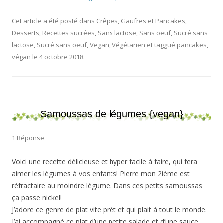
Cet article a été posté dans
Crêpes, Gaufres et Pancakes
,
Desserts
,
Recettes sucrées
,
Sans lactose
,
Sans oeuf
,
Sucré sans
lactose
,
Sucré sans oeuf
,
Vegan
,
Végétarien
et taggué
pancakes
,
végan
le
4 octobre 2018
.
Samoussas de légumes {vegan}
1 Réponse
Voici une recette délicieuse et hyper facile à faire, qui fera
aimer les légumes à vos enfants! Pierre mon 2ième est
réfractaire au moindre légume. Dans ces petits samoussas
ça passe nickel!
J’adore ce genre de plat vite prêt et qui plait à tout le monde.
J’ai accompagné ce plat d’une petite salade et d’une sauce