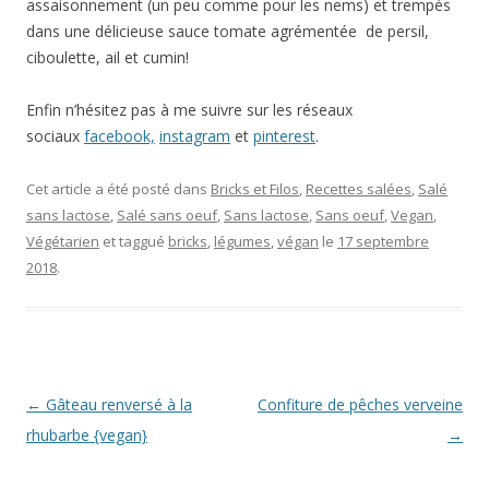
assaisonnement (un peu comme pour les nems) et trempés
dans une délicieuse sauce tomate agrémentée de persil,
ciboulette, ail et cumin!
Enfin n’hésitez pas à me suivre sur les réseaux
sociaux
facebook,
instagram
et
pinterest
.
Cet article a été posté dans
Bricks et Filos
,
Recettes salées
,
Salé
sans lactose
,
Salé sans oeuf
,
Sans lactose
,
Sans oeuf
,
Vegan
,
Végétarien
et taggué
bricks
,
légumes
,
végan
le
17 septembre
2018
.
Navigation Article
←
Gâteau renversé à la
Confiture de pêches verveine
rhubarbe {vegan}
→