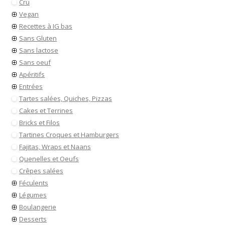
Cru
Vegan
Recettes à IG bas
Sans Gluten
Sans lactose
Sans oeuf
Apéritifs
Entrées
Tartes salées, Quiches, Pizzas
Cakes et Terrines
Bricks et Filos
Tartines Croques et Hamburgers
Fajitas, Wraps et Naans
Quenelles et Oeufs
Crêpes salées
Féculents
Légumes
Boulangerie
Desserts