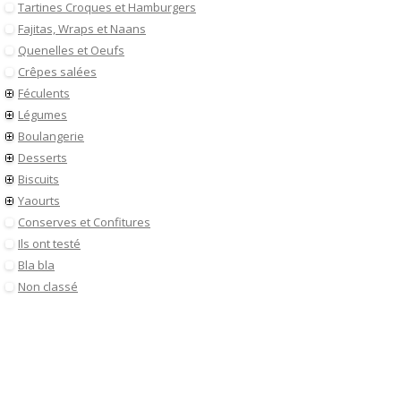
Tartines Croques et Hamburgers
Fajitas, Wraps et Naans
Quenelles et Oeufs
Crêpes salées
Féculents
Légumes
Boulangerie
Desserts
Biscuits
Yaourts
Conserves et Confitures
Ils ont testé
Bla bla
Non classé