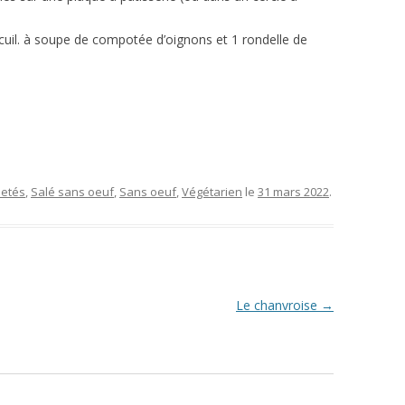
uil. à soupe de compotée d’oignons et 1 rondelle de
letés
,
Salé sans oeuf
,
Sans oeuf
,
Végétarien
le
31 mars 2022
.
Le chanvroise
→