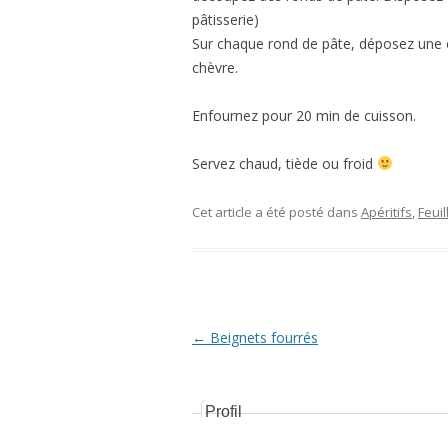
pâtisserie)
Sur chaque rond de pâte, déposez une c
chèvre.
Enfournez pour 20 min de cuisson.
Servez chaud, tiède ou froid
Cet article a été posté dans
Apéritifs
,
Feuil
Navigation Article
←
Beignets fourrés
Profil