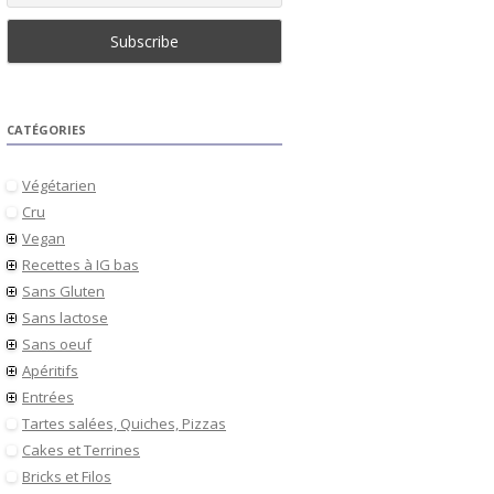
CATÉGORIES
Végétarien
Cru
Vegan
Recettes à IG bas
Sans Gluten
Sans lactose
Sans oeuf
Apéritifs
Entrées
Tartes salées, Quiches, Pizzas
Cakes et Terrines
Bricks et Filos