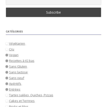
CATÉGORIES
Végétarien
Cru
Vegan
Recettes à IG bas
Sans Gluten
Sans lactose
Sans oeuf
Apéritifs
Entrées
Tartes salées, Quiches, Pizzas
Cakes et Terrines
Bricks et Filos