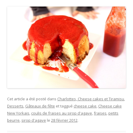
Cet article a été posté dans
Charlottes, Cheese cakes et Tiramisu
,
Desserts
,
Gâteaux de fête
et taggué
cheese cake
,
Cheese cake
New Yorkais
,
coulis de fraises au sirop d'agave
,
fraises
,
petits
beurre
,
sirop d'agave
le
28 février 2012
.