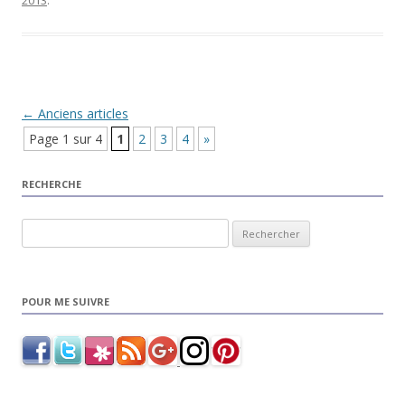
2013
.
Navigation Article
←
Anciens articles
Page 1 sur 4
1
2
3
4
»
RECHERCHE
Rechercher :
POUR ME SUIVRE