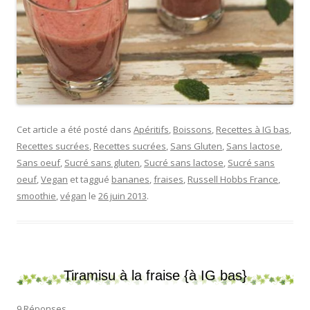
Cet article a été posté dans
Apéritifs
,
Boissons
,
Recettes à IG bas
,
Recettes sucrées
,
Recettes sucrées
,
Sans Gluten
,
Sans lactose
,
Sans oeuf
,
Sucré sans gluten
,
Sucré sans lactose
,
Sucré sans
oeuf
,
Vegan
et taggué
bananes
,
fraises
,
Russell Hobbs France
,
smoothie
,
végan
le
26 juin 2013
.
Tiramisu à la fraise {à IG bas}
9 Réponses