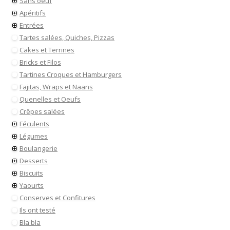
Sans oeuf
Apéritifs
Entrées
Tartes salées, Quiches, Pizzas
Cakes et Terrines
Bricks et Filos
Tartines Croques et Hamburgers
Fajitas, Wraps et Naans
Quenelles et Oeufs
Crêpes salées
Féculents
Légumes
Boulangerie
Desserts
Biscuits
Yaourts
Conserves et Confitures
Ils ont testé
Bla bla