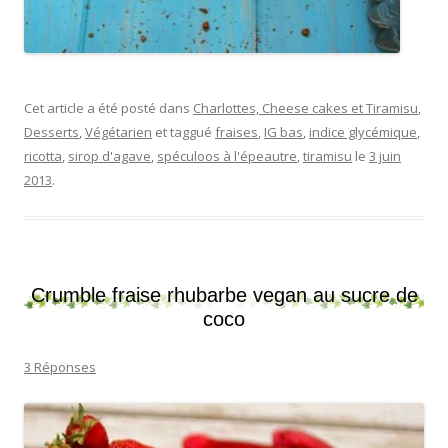
Cet article a été posté dans
Charlottes, Cheese cakes et Tiramisu
,
Desserts
,
Végétarien
et taggué
fraises
,
IG bas
,
indice glycémique
,
ricotta
,
sirop d'agave
,
spéculoos à l'épeautre
,
tiramisu
le
3 juin
2013
.
Crumble fraise rhubarbe vegan au sucre de
coco
3 Réponses