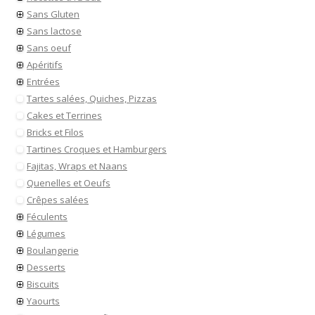
Sans Gluten
Sans lactose
Sans oeuf
Apéritifs
Entrées
Tartes salées, Quiches, Pizzas
Cakes et Terrines
Bricks et Filos
Tartines Croques et Hamburgers
Fajitas, Wraps et Naans
Quenelles et Oeufs
Crêpes salées
Féculents
Légumes
Boulangerie
Desserts
Biscuits
Yaourts