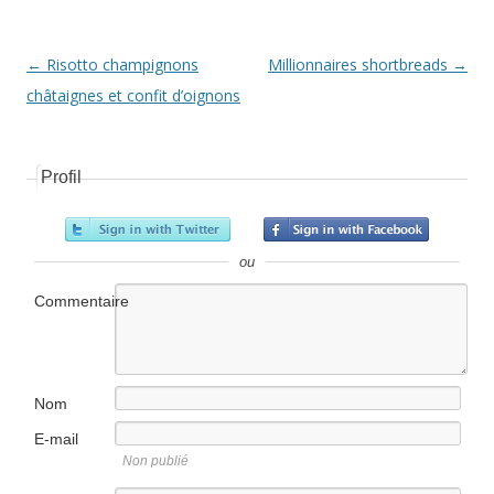
Navigation Article
←
Risotto champignons
Millionnaires shortbreads
→
châtaignes et confit d’oignons
Profil
ou
Commentaire
Nom
E-mail
Non publié