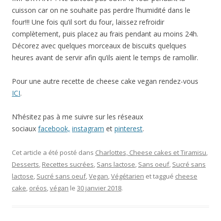
cuisson car on ne souhaite pas perdre l’humidité dans le
four!!! Une fois qu’il sort du four, laissez refroidir
complètement, puis placez au frais pendant au moins 24h.
Décorez avec quelques morceaux de biscuits quelques
heures avant de servir afin qu’ils aient le temps de ramollir.
Pour une autre recette de cheese cake vegan rendez-vous
ICI
.
N’hésitez pas à me suivre sur les réseaux
sociaux
facebook,
instagram
et
pinterest
.
Cet article a été posté dans
Charlottes, Cheese cakes et Tiramisu
,
Desserts
,
Recettes sucrées
,
Sans lactose
,
Sans oeuf
,
Sucré sans
lactose
,
Sucré sans oeuf
,
Vegan
,
Végétarien
et taggué
cheese
cake
,
oréos
,
végan
le
30 janvier 2018
.