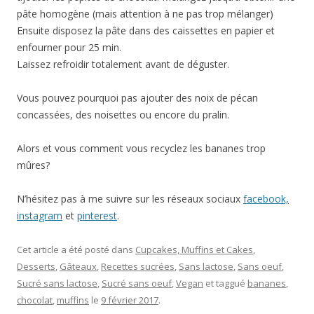
pâte homogène (mais attention à ne pas trop mélanger)
Ensuite disposez la pâte dans des caissettes en papier et
enfourner pour 25 min.
Laissez refroidir totalement avant de déguster.
Vous pouvez pourquoi pas ajouter des noix de pécan
concassées, des noisettes ou encore du pralin.
Alors et vous comment vous recyclez les bananes trop
mûres?
N’hésitez pas à me suivre sur les réseaux sociaux
facebook,
instagram
et
pinterest
.
Cet article a été posté dans
Cupcakes, Muffins et Cakes
,
Desserts
,
Gâteaux
,
Recettes sucrées
,
Sans lactose
,
Sans oeuf
,
Sucré sans lactose
,
Sucré sans oeuf
,
Vegan
et taggué
bananes
,
chocolat
,
muffins
le
9 février 2017
.