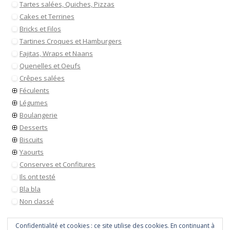
Tartes salées, Quiches, Pizzas
Cakes et Terrines
Bricks et Filos
Tartines Croques et Hamburgers
Fajitas, Wraps et Naans
Quenelles et Oeufs
Crêpes salées
Féculents
Légumes
Boulangerie
Desserts
Biscuits
Yaourts
Conserves et Confitures
Ils ont testé
Bla bla
Non classé
Confidentialité et cookies : ce site utilise des cookies. En continuant à