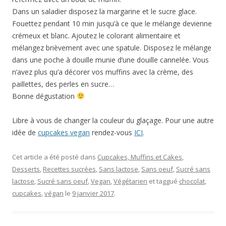
Dans un saladier disposez la margarine et le sucre glace.
Fouettez pendant 10 min jusqu’à ce que le mélange devienne
crémeux et blanc. Ajoutez le colorant alimentaire et
mélangez brièvement avec une spatule. Disposez le mélange
dans une poche à douille munie d’une douille cannelée. Vous
n’avez plus qu’a décorer vos muffins avec la crème, des
paillettes, des perles en sucre…
Bonne dégustation
Libre à vous de changer la couleur du glaçage. Pour une autre
idée de
cupcakes vegan
rendez-vous
ICI
.
Cet article a été posté dans
Cupcakes, Muffins et Cakes
,
Desserts
,
Recettes sucrées
,
Sans lactose
,
Sans oeuf
,
Sucré sans
lactose
,
Sucré sans oeuf
,
Vegan
,
Végétarien
et taggué
chocolat
,
cupcakes
,
végan
le
9 janvier 2017
.