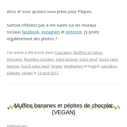
Alors et vous qu’avez-vous prévu pour Pâques.
Surtout n’hésitez pas à me suivre sur les réseaux
sociaux
facebook,
instagram
et
pinterest
. J’y poste
régulièrement des photos ?
Cet article a été posté dans
Cupcakes, Muffins et Cakes
,
Desserts
,
Recettes sucrées
,
Sans lactose
,
Sans oeuf
,
Sucré sans
lactose
,
Sucré sans oeuf
,
Vegan
,
Végétarien
et taggué
cupcakes
,
pâques
,
végan
le
13 avril 2017
.
Muffins bananes et pépites de chocolat
{VEGAN}
4 Réponses