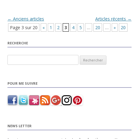
Navigation Article
←
Anciens articles
Articles récents
→
Page 3 sur 20
«
1
2
3
4
5
…
20
…
»
20
RECHERCHE
Rechercher :
POUR ME SUIVRE
NEWS LETTER