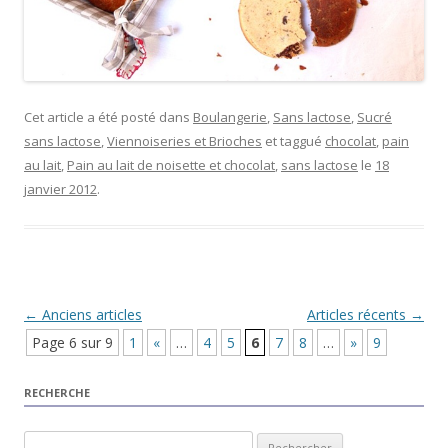
Cet article a été posté dans
Boulangerie
,
Sans lactose
,
Sucré
sans lactose
,
Viennoiseries et Brioches
et taggué
chocolat
,
pain
au lait
,
Pain au lait de noisette et chocolat
,
sans lactose
le
18
janvier 2012
.
Navigation Article
←
Anciens articles
Articles récents
→
Page 6 sur 9
1
«
…
4
5
6
7
8
…
»
9
RECHERCHE
Rechercher :