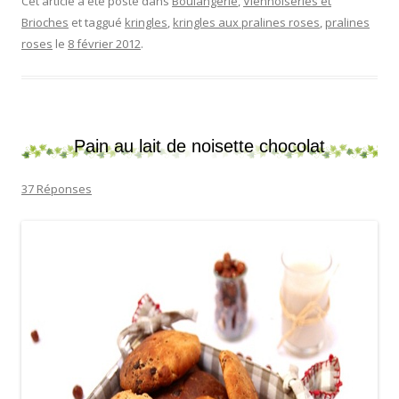
Cet article a été posté dans
Boulangerie
,
Viennoiseries et
Brioches
et taggué
kringles
,
kringles aux pralines roses
,
pralines
roses
le
8 février 2012
.
Pain au lait de noisette chocolat
37 Réponses