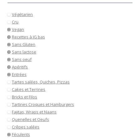
Végétarien
Cru
Vegan
Recettes à IG bas
Sans Gluten
Sans lactose
Sans oeuf
Apéritifs
Entrées
Tartes salées, Quiches, Pizzas
Cakes et Terrines
Bricks et Filos
Tartines Croques et Hamburgers
Fajitas, Wraps et Naans
Quenelles et Oeufs
Crêpes salées
Féculents