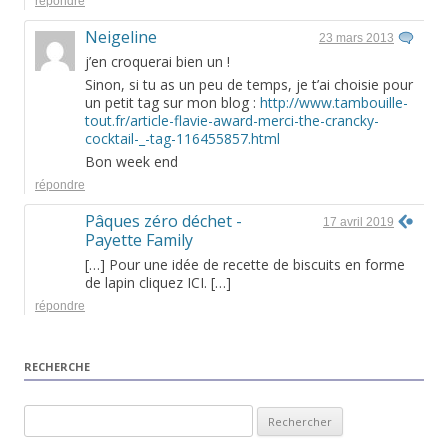
répondre
Neigeline
23 mars 2013
j’en croquerai bien un !
Sinon, si tu as un peu de temps, je t’ai choisie pour
un petit tag sur mon blog :
http://www.tambouille-
tout.fr/article-flavie-award-merci-the-crancky-
cocktail-_-tag-116455857.html
Bon week end
répondre
Pâques zéro déchet -
17 avril 2019
Payette Family
[…] Pour une idée de recette de biscuits en forme
de lapin cliquez ICI. […]
répondre
RECHERCHE
Rechercher :