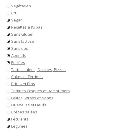
Végétarien
Cru
Vegan
Recettes à IG bas
Sans Gluten
Sans lactose
Sans oeuf
Apéritifs
Entrées
Tartes salées, Quiches, Pizzas
Cakes et Terrines
Bricks et Filos
Tartines Croques et Hamburgers
Fajitas, Wraps et Naans
Quenelles et Oeufs
Crêpes salées
Féculents
Légumes