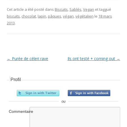
Cet article a été posté dans
Biscuits
,
Sablés
,
Vegan
et taggué
biscuits
,
chocolat
,
lapin
,
pâques
,
végan
,
végétalien
le
18 mars
2013
.
Navigation Article
←
Purée de céleri rave
Ils ont testé + coming out
→
Profil
ou
Commentaire