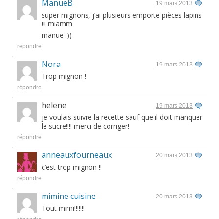
ManueB
19 mars 2013
super mignons, j’ai plusieurs emporte pièces lapins
!!! miamm
manue :))
répondre
Nora
19 mars 2013
Trop mignon !
répondre
helene
19 mars 2013
je voulais suivre la recette sauf que il doit manquer
le sucre!!!! merci de corriger!
répondre
anneauxfourneaux
20 mars 2013
c’est trop mignon !!
répondre
mimine cuisine
20 mars 2013
Tout mimi!!!!!!!