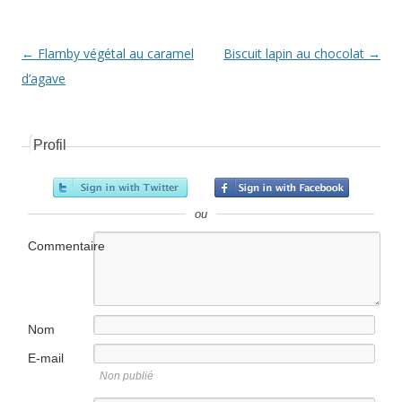
Navigation Article
←
Flamby végétal au caramel
Biscuit lapin au chocolat
→
d’agave
Profil
ou
Commentaire
Nom
E-mail
Non publié