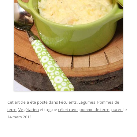
Cet article a été posté dans
Féculents
,
Légumes
,
Pommes de
terre
,
Végétarien
et taggué
céleri rave
,
pomme de terre
,
purée
le
14 mars 2013
.