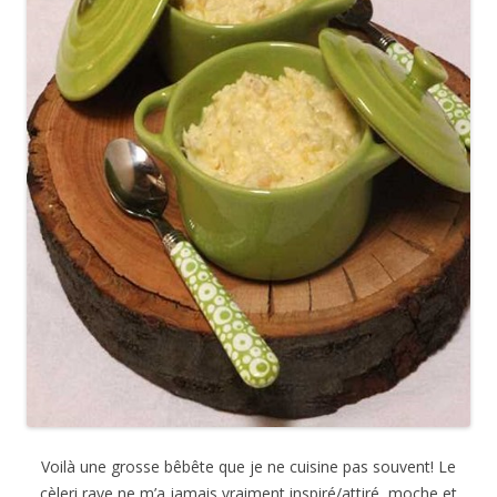
Voilà une grosse bêbête que je ne cuisine pas souvent! Le
cèleri rave ne m’a jamais vraiment inspiré/attiré, moche et