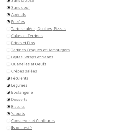
Sans lactose
Sans oeuf
Apéritifs
Entrées
Tartes salées, Quiches, Pizzas
Cakes et Terrines
Bricks et Filos
Tartines Croques et Hamburgers
Fajitas, Wraps et Naans
Quenelles et Oeufs
Crêpes salées
Féculents
Légumes
Boulangerie
Desserts
Biscuits
Yaourts
Conserves et Confitures
Ils ont testé