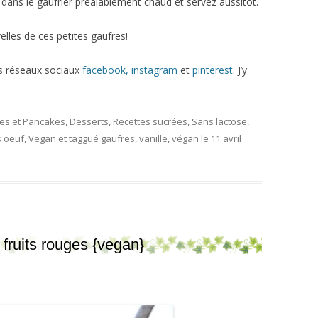
n dans le gaufrier préalablement chaud et servez aussitôt.
lles de ces petites gaufres!
es réseaux sociaux
facebook,
instagram
et
pinterest
. J’y
es et Pancakes
,
Desserts
,
Recettes sucrées
,
Sans lactose
,
s oeuf
,
Vegan
et taggué
gaufres
,
vanille
,
végan
le
11 avril
 fruits rouges {vegan}