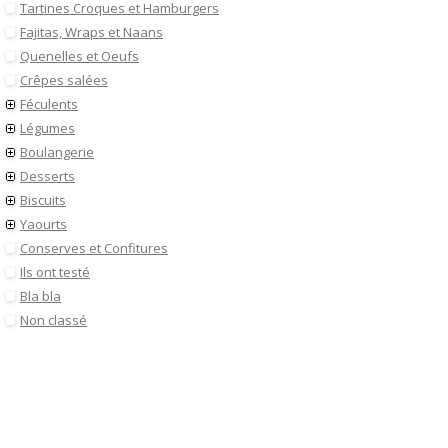
Tartines Croques et Hamburgers
Fajitas, Wraps et Naans
Quenelles et Oeufs
Crêpes salées
Féculents
Légumes
Boulangerie
Desserts
Biscuits
Yaourts
Conserves et Confitures
Ils ont testé
Bla bla
Non classé