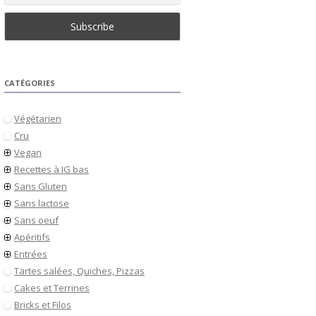
CATÉGORIES
Végétarien
Cru
Vegan
Recettes à IG bas
Sans Gluten
Sans lactose
Sans oeuf
Apéritifs
Entrées
Tartes salées, Quiches, Pizzas
Cakes et Terrines
Bricks et Filos