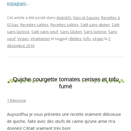
instagram
…
Cet article a été posté dans
Apéritifs
,
Dips et Sauces
,
Recettes à
IG bas
,
Recettes salées
,
Recettes salées
,
Salé sans gluten
,
Salé
sans lactose
,
Salé sans oeuf
,
Sans Gluten
,
Sans lactose
,
Sans
oeuf
,
Vegan
,
Végétarien
et taggué
rillettes
,
tofu
,
végan
le
2
décembre 2016
.
Quiche courgette tomates cerises et tofu
fumé
1 Réponse
Aujourd’hui je vous présente une recette vraiment délicieuse
de quiche, faite avec des œufs de canne qu’une amie m’a
donnés! C’était vraiment très bon!