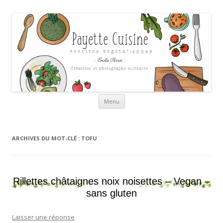
Payette cuisine
Aller au contenu
Menu
ARCHIVES DU MOT-CLÉ :
TOFU
Rillettes châtaignes noix noisettes – Vegan –
sans gluten
Laisser une réponse