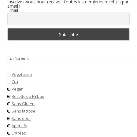
Inscrivez-vous pour recevoir toutes les dernières recettes par
email !
Email
CATÉGORIES
Végétarien
Cru
Vegan
Recettes à IG bas
Sans Gluten
Sans lactose
Sans oeuf
Apéritifs
Entrées