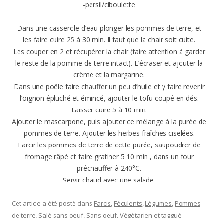
-persil/ciboulette
Dans une casserole d’eau plonger les pommes de terre, et
les faire cuire 25 à 30 min. Il faut que la chair soit cuite.
Les couper en 2 et récupérer la chair (faire attention à garder
le reste de la pomme de terre intact). L’écraser et ajouter la
crème et la margarine.
Dans une poêle faire chauffer un peu d’huile et y faire revenir
l’oignon épluché et émincé, ajouter le tofu coupé en dés.
Laisser cuire 5 à 10 min.
Ajouter le mascarpone, puis ajouter ce mélange à la purée de
pommes de terre. Ajouter les herbes fraîches ciselées.
Farcir les pommes de terre de cette purée, saupoudrer de
fromage râpé et faire gratiner 5 10 min , dans un four
préchauffer à 240°C.
Servir chaud avec une salade.
Cet article a été posté dans
Farcis
,
Féculents
,
Légumes
,
Pommes
de terre
,
Salé sans oeuf
,
Sans oeuf
,
Végétarien
et taggué