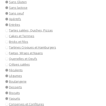
Sans Gluten
Sans lactose
Sans oeuf
Apéritifs
Entrées
Tartes salées, Quiches, Pizzas
Cakes et Terrines
Bricks et Filos
Tartines Croques et Hamburgers
Fajitas, Wraps et Naans
Quenelles et Oeufs
Crêpes salées
Féculents
Légumes
Boulangerie
Desserts
Biscuits
Yaourts
Conserves et Confitures