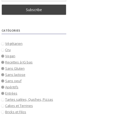
CATÉGORIES
Végétarien
Cru
Vegan
Recettes à IG bas
Sans Gluten
Sans lactose
Sans oeuf
Apéritifs
Entrées
Tartes salées, Quiches, Pizzas
Cakes et Terrines
Bricks et Filos