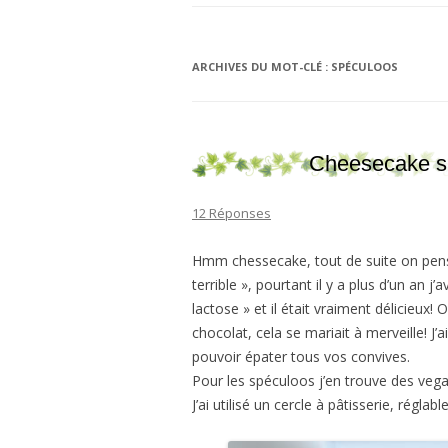
ARCHIVES DU MOT-CLÉ :
SPÉCULOOS
Cheesecake sp
12 Réponses
Hmm chessecake, tout de suite on pens
terrible », pourtant il y a plus d’un an j
lactose » et il était vraiment délicieux!
chocolat, cela se mariait à merveille! J’a
pouvoir épater tous vos convives.
Pour les spéculoos j’en trouve des ve
J’ai utilisé un cercle à pâtisserie, régla