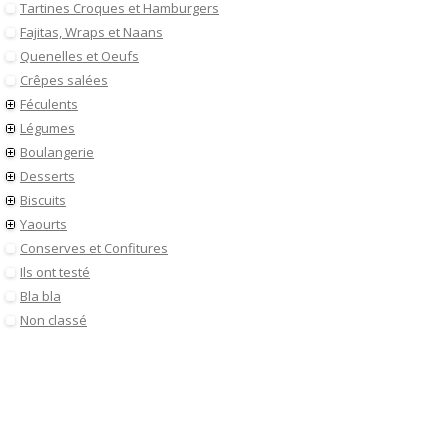
Tartines Croques et Hamburgers
Fajitas, Wraps et Naans
Quenelles et Oeufs
Crêpes salées
Féculents
Légumes
Boulangerie
Desserts
Biscuits
Yaourts
Conserves et Confitures
Ils ont testé
Bla bla
Non classé