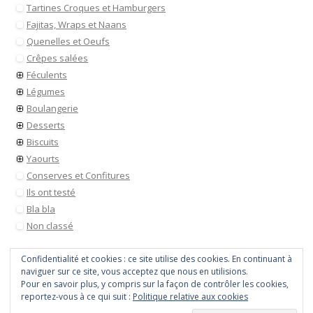
Tartines Croques et Hamburgers
Fajitas, Wraps et Naans
Quenelles et Oeufs
Crêpes salées
Féculents
Légumes
Boulangerie
Desserts
Biscuits
Yaourts
Conserves et Confitures
Ils ont testé
Bla bla
Non classé
Confidentialité et cookies : ce site utilise des cookies. En continuant à
naviguer sur ce site, vous acceptez que nous en utilisions.
Pour en savoir plus, y compris sur la façon de contrôler les cookies,
reportez-vous à ce qui suit :
Politique relative aux cookies
Tout droit réservé © 2026
Payette cuisine
• Site utilisant
WordPress