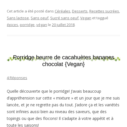
Cet article a été posté dans
Céréales
,
Desserts
,
Recettes sucrées
,
Sans lactose
,
Sans oeuf
,
Sucré sans oeuf
,
Vegan
et taggué
épices
,
porridge
,
végan
le
20 juillet 2018
.
Porridge beurre de cacahuètes bananes
chocolat {Vegan}
4 Réponses
Quelle découverte que le porridge! J’avais beaucoup
d’appréhension sur cette « mixture » et un jour que je me suis
lancée, et je ne regrette pas du tout. J’adore ça et les variétés
sont infinies aussi bien au niveau des saveurs, que des
topings ou que des flocons! Il s’adapte à votre appétit et à
toute les saisons!