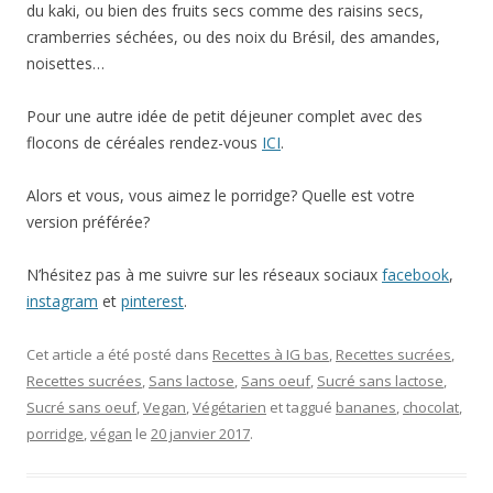
du kaki, ou bien des fruits secs comme des raisins secs,
cramberries séchées, ou des noix du Brésil, des amandes,
noisettes…
Pour une autre idée de petit déjeuner complet avec des
flocons de céréales rendez-vous
ICI
.
Alors et vous, vous aimez le porridge? Quelle est votre
version préférée?
N’hésitez pas à me suivre sur les réseaux sociaux
facebook
,
instagram
et
pinterest
.
Cet article a été posté dans
Recettes à IG bas
,
Recettes sucrées
,
Recettes sucrées
,
Sans lactose
,
Sans oeuf
,
Sucré sans lactose
,
Sucré sans oeuf
,
Vegan
,
Végétarien
et taggué
bananes
,
chocolat
,
porridge
,
végan
le
20 janvier 2017
.