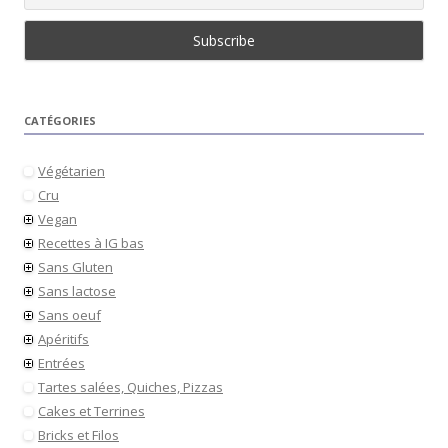
CATÉGORIES
Végétarien
Cru
Vegan
Recettes à IG bas
Sans Gluten
Sans lactose
Sans oeuf
Apéritifs
Entrées
Tartes salées, Quiches, Pizzas
Cakes et Terrines
Bricks et Filos