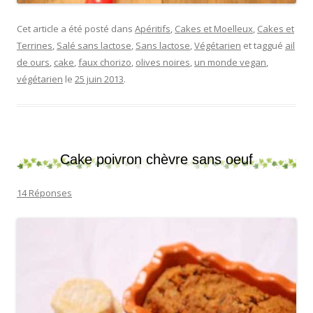
Cet article a été posté dans
Apéritifs
,
Cakes et Moelleux
,
Cakes et
Terrines
,
Salé sans lactose
,
Sans lactose
,
Végétarien
et taggué
ail
de ours
,
cake
,
faux chorizo
,
olives noires
,
un monde vegan
,
végétarien
le
25 juin 2013
.
Cake poivron chèvre sans oeuf
14 Réponses