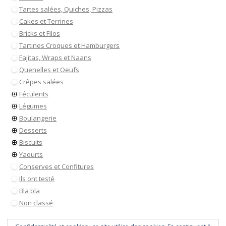
Tartes salées, Quiches, Pizzas
Cakes et Terrines
Bricks et Filos
Tartines Croques et Hamburgers
Fajitas, Wraps et Naans
Quenelles et Oeufs
Crêpes salées
Féculents
Légumes
Boulangerie
Desserts
Biscuits
Yaourts
Conserves et Confitures
Ils ont testé
Bla bla
Non classé