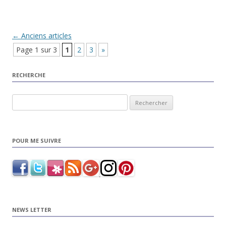
Navigation Article
←
Anciens articles
Page 1 sur 3
1
2
3
»
RECHERCHE
Rechercher :
POUR ME SUIVRE
NEWS LETTER