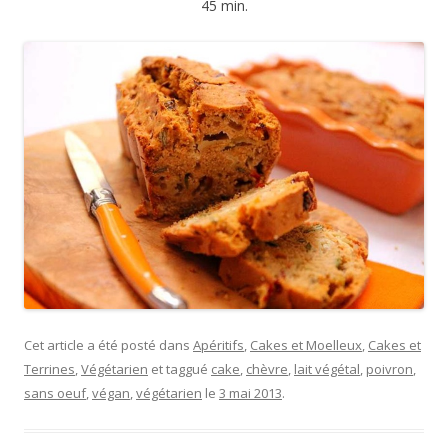
45 min.
Cet article a été posté dans
Apéritifs
,
Cakes et Moelleux
,
Cakes et
Terrines
,
Végétarien
et taggué
cake
,
chèvre
,
lait végétal
,
poivron
,
sans oeuf
,
végan
,
végétarien
le
3 mai 2013
.