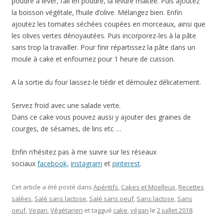
poudre à lever, l’ail en poudre, la levure maltée. Puis ajoutez
la boisson végétale, l’huile d’olive. Mélangez bien. Enfin
ajoutez les tomates séchées coupées en morceaux, ainsi que
les olives vertes dénoyautées. Puis incorporez-les à la pâte
sans trop la travailler. Pour finir répartissez la pâte dans un
moule à cake et enfournez pour 1 heure de cuisson.
A la sortie du four laissez-le tiédir et démoulez délicatement.
Servez froid avec une salade verte.
Dans ce cake vous pouvez aussi y ajouter des graines de
courges, de sésames, de lins etc …
Enfin n’hésitez pas à me suivre sur les réseaux
sociaux
facebook,
instagram
et
pinterest
.
Cet article a été posté dans
Apéritifs
,
Cakes et Moelleux
,
Recettes
salées
,
Salé sans lactose
,
Salé sans oeuf
,
Sans lactose
,
Sans
oeuf
,
Vegan
,
Végétarien
et taggué
cake
,
végan
le
2 juillet 2018
.