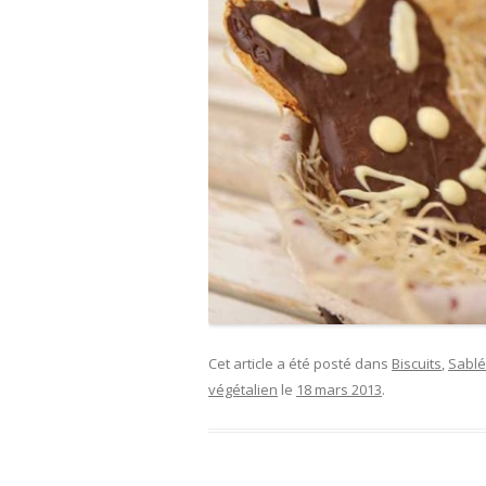
Cet article a été posté dans
Biscuits
,
Sablé
végétalien
le
18 mars 2013
.