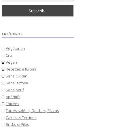
CATÉGORIES
Végétarien
Cru
Vegan
Recettes à IG bas
Sans Gluten
Sans lactose
Sans oeuf
Apéritifs
Entrées
Tartes salées, Quiches, Pizzas
Cakes et Terrines
Bricks et Filos