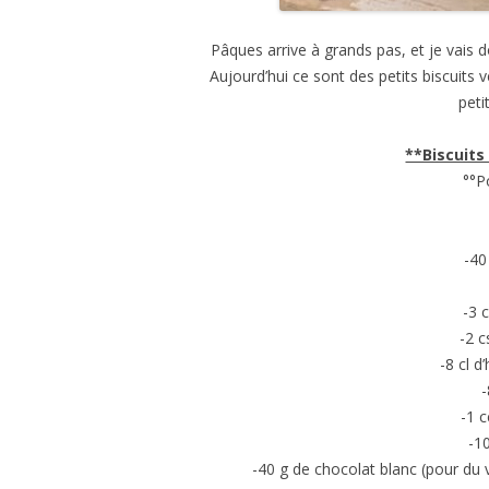
Pâques arrive à grands pas, et je vais
Aujourd’hui ce sont des petits biscuits v
pet
**Biscuits
°°P
-40
-3 
-2 
-8 cl d
-
-1 c
-1
-40 g de chocolat blanc (pour du