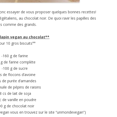
 donc essayer de vous proposer quelques bonnes recettes!
égétaliens, au chocolat noir. De quoi ravir les papilles des
its comme des grands.
 lapin vegan au chocolat**
our 10 gros biscuits°°
-160 g de farine
 g de farine complète
-100 g de sucre
cs de flocons d’avoine
cs de purée d’amandes
’huile de pépins de raisins
8 cs de lait de soja
c de vanille en poudre
00 g de chocolat noir
 vegan vous en trouvez sur le site “unmondevegan”)