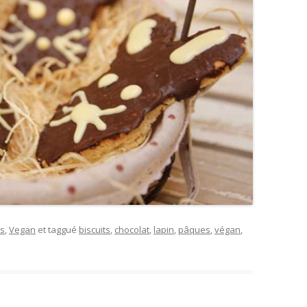
s
,
Vegan
et taggué
biscuits
,
chocolat
,
lapin
,
pâques
,
végan
,