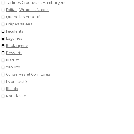
Tartines Croques et Hamburgers
Fajitas, Wraps et Naans
Quenelles et Oeufs
Crêpes salées
Féculents
Légumes
Boulangerie
Desserts
Biscuits
Yaourts
Conserves et Confitures
Ils ont testé
Bla bla
Non classé