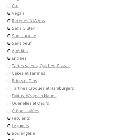
Cru
Vegan
Recettes à IG bas
Sans Gluten
Sans lactose
Sans oeuf
Apéritifs
Entrées
Tartes salées, Quiches, Pizzas
Cakes et Terrines
Bricks et Filos
Tartines Croques et Hamburgers
Fajitas, Wraps et Naans
Quenelles et Oeufs
Crêpes salées
Féculents
Légumes
Boulangerie