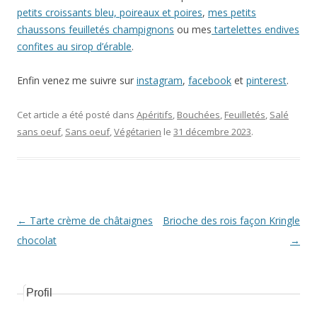
petits croissants bleu, poireaux et poire
s
,
mes petits
chaussons feuilletés champignons
ou mes
tartelettes endives
confites au sirop d’érable
.
Enfin venez me suivre sur
instagram
,
facebook
et
pinterest
.
Cet article a été posté dans
Apéritifs
,
Bouchées
,
Feuilletés
,
Salé
sans oeuf
,
Sans oeuf
,
Végétarien
le
31 décembre 2023
.
Navigation Article
←
Tarte crème de châtaignes
Brioche des rois façon Kringle
chocolat
→
Profil