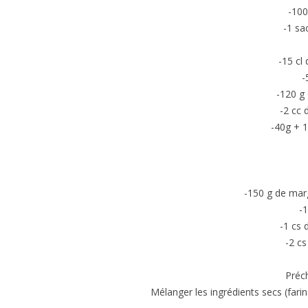
-100
-1 sa
-15 cl 
-
-120 g
-2 cc 
-40g + 1
-150 g de marg
-
-1 cs 
-2 c
Préch
Mélanger les ingrédients secs (farin