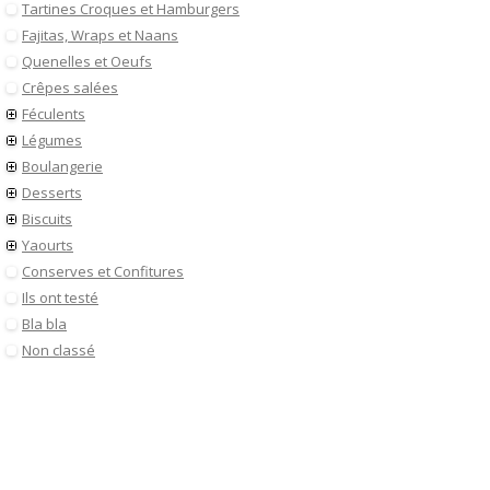
Tartines Croques et Hamburgers
Fajitas, Wraps et Naans
Quenelles et Oeufs
Crêpes salées
Féculents
Légumes
Boulangerie
Desserts
Biscuits
Yaourts
Conserves et Confitures
Ils ont testé
Bla bla
Non classé