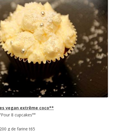
es vegan extrême coco**
°Pour 8 cupcakes°°
200 g de farine t65