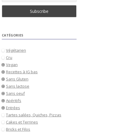
CATÉGORIES
Végétarien
Cru
Vegan
Recettes à IG bas
Sans Gluten
Sans lactose
Sans oeuf
Apéritifs
Entrées
Tartes salées, Quiches, Pizzas
Cakes et Terrines
Bricks et Filos