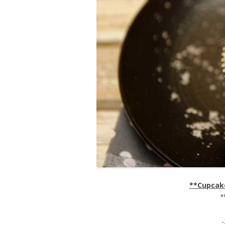
**Cupcak
°
-