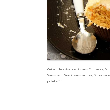
Cet article a été posté dans
Cupcakes, Muf
Sans oeuf
,
Sucré sans lactose
,
Sucré san
juillet 2013
.