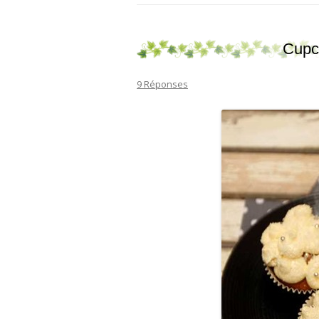
Cupc
9 Réponses