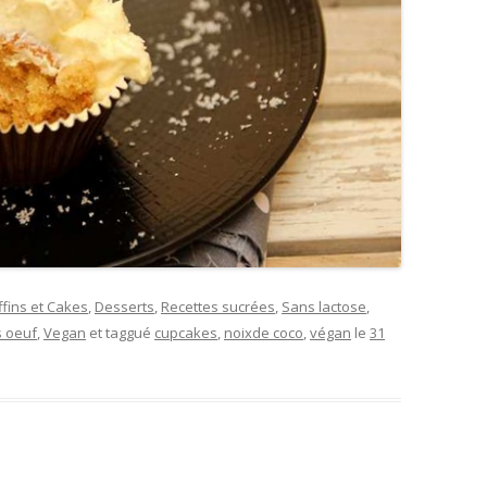
fins et Cakes
,
Desserts
,
Recettes sucrées
,
Sans lactose
,
s oeuf
,
Vegan
et taggué
cupcakes
,
noixde coco
,
végan
le
31