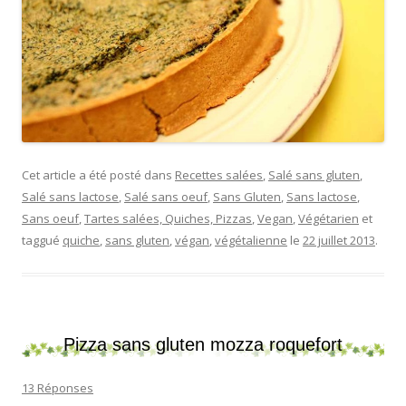
Cet article a été posté dans
Recettes salées
,
Salé sans gluten
,
Salé sans lactose
,
Salé sans oeuf
,
Sans Gluten
,
Sans lactose
,
Sans oeuf
,
Tartes salées, Quiches, Pizzas
,
Vegan
,
Végétarien
et
taggué
quiche
,
sans gluten
,
végan
,
végétalienne
le
22 juillet 2013
.
Pizza sans gluten mozza roquefort
13 Réponses