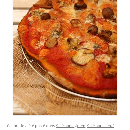
Cet article a été posté dans
Salé sans gluten
,
Salé sans oeuf
,