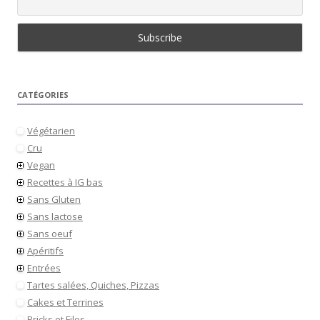
CATÉGORIES
Végétarien
Cru
Vegan
Recettes à IG bas
Sans Gluten
Sans lactose
Sans oeuf
Apéritifs
Entrées
Tartes salées, Quiches, Pizzas
Cakes et Terrines
Bricks et Filos