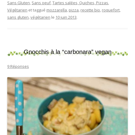
Sans Gluten
,
Sans oeuf
,
Tartes salées, Quiches, Pizzas
,
Végétarien
et taggué
mozzarella
,
pizza
,
recette bio
,
roquefort
,
sans gluten
,
végétarien
le
10 juin 2013
.
Gnocchis à la “carbonara” vegan
9 Réponses