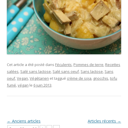
Cet article a été posté dans
Féculents
,
Pommes de terre
,
Recettes
salées
,
Salé sans lactose
,
Salé sans oeuf
,
Sans lactose
,
Sans
oeuf
,
Vegan
,
Végétarien
et taggué
crème de soja
,
gnocchis
,
tofu
fumé
,
végan
le
6 juin 2013
.
Navigation Article
←
Anciens articles
Articles récents
→