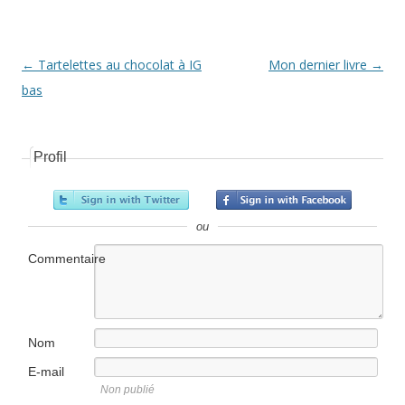
Navigation Article
←
Tartelettes au chocolat à IG
Mon dernier livre
→
bas
Profil
ou
Commentaire
Nom
E-mail
Non publié