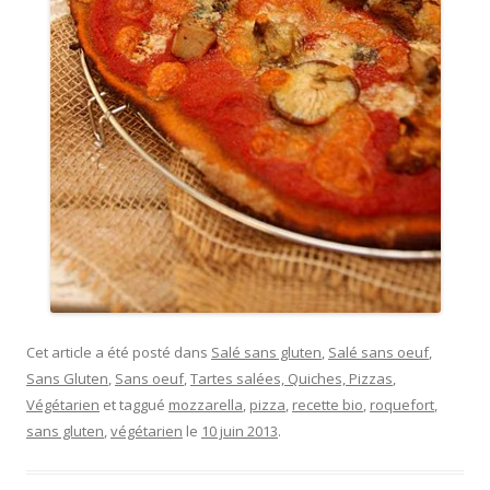
Cet article a été posté dans
Salé sans gluten
,
Salé sans oeuf
,
Sans Gluten
,
Sans oeuf
,
Tartes salées, Quiches, Pizzas
,
Végétarien
et taggué
mozzarella
,
pizza
,
recette bio
,
roquefort
,
sans gluten
,
végétarien
le
10 juin 2013
.