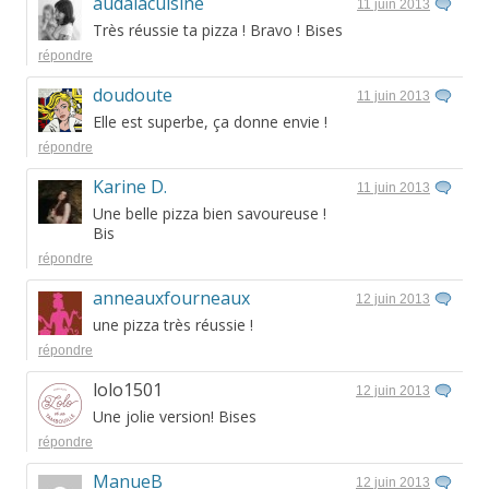
audalacuisine
11 juin 2013
Très réussie ta pizza ! Bravo ! Bises
répondre
doudoute
11 juin 2013
Elle est superbe, ça donne envie !
répondre
Karine D.
11 juin 2013
Une belle pizza bien savoureuse !
Bis
répondre
anneauxfourneaux
12 juin 2013
une pizza très réussie !
répondre
lolo1501
12 juin 2013
Une jolie version! Bises
répondre
ManueB
12 juin 2013