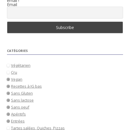
email !
Email
CATÉGORIES
Végétarien
Cru
Vegan
Recettes à IG bas
Sans Gluten
Sans lactose
Sans oeuf
Apéritifs
Entrées
Tartes salées, Quiches, Pizzas