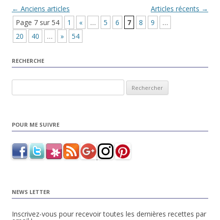
Navigation Article
←
Anciens articles
Articles récents
→
Page 7 sur 54
1
«
…
5
6
7
8
9
…
20
40
…
»
54
RECHERCHE
Rechercher :
POUR ME SUIVRE
NEWS LETTER
Inscrivez-vous pour recevoir toutes les dernières recettes par