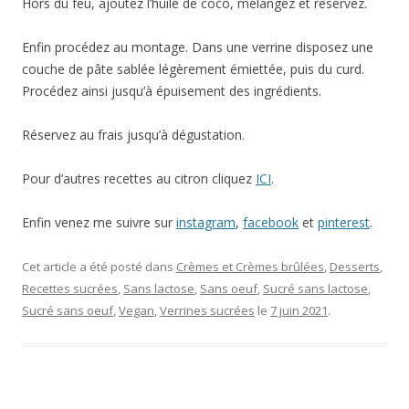
Hors du feu, ajoutez l’huile de coco, mélangez et réservez.
Enfin procédez au montage. Dans une verrine disposez une
couche de pâte sablée légèrement émiettée, puis du curd.
Procédez ainsi jusqu’à épuisement des ingrédients.
Réservez au frais jusqu’à dégustation.
Pour d’autres recettes au citron cliquez
ICI
.
Enfin venez me suivre sur
instagram
,
facebook
et
pinterest
.
Cet article a été posté dans
Crèmes et Crèmes brûlées
,
Desserts
,
Recettes sucrées
,
Sans lactose
,
Sans oeuf
,
Sucré sans lactose
,
Sucré sans oeuf
,
Vegan
,
Verrines sucrées
le
7 juin 2021
.