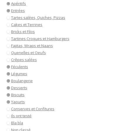
Apéritifs
Entrées
Tartes salées, Quiches, Pizzas
Cakes et Terrines
Bricks et Filos
Tartines Croques et Hamburgers
Fajitas, Wraps et Naans
Quenelles et Oeufs
Crêpes salées
Féculents
Légumes
Boulangerie
Desserts
Biscuits
Yaourts
Conserves et Confitures
Ils ont testé
Bla bla
Non classé