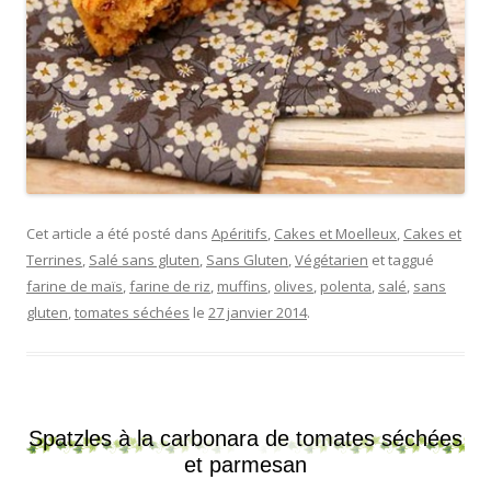
Cet article a été posté dans
Apéritifs
,
Cakes et Moelleux
,
Cakes et
Terrines
,
Salé sans gluten
,
Sans Gluten
,
Végétarien
et taggué
farine de maïs
,
farine de riz
,
muffins
,
olives
,
polenta
,
salé
,
sans
gluten
,
tomates séchées
le
27 janvier 2014
.
Spatzles à la carbonara de tomates séchées
et parmesan