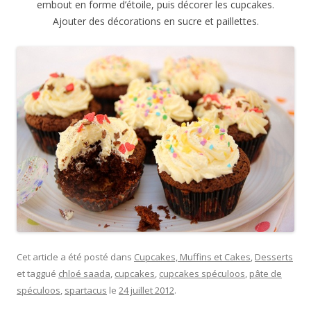
embout en forme d’étoile, puis décorer les cupcakes.
Ajouter des décorations en sucre et paillettes.
Cet article a été posté dans
Cupcakes, Muffins et Cakes
,
Desserts
et taggué
chloé saada
,
cupcakes
,
cupcakes spéculoos
,
pâte de
spéculoos
,
spartacus
le
24 juillet 2012
.