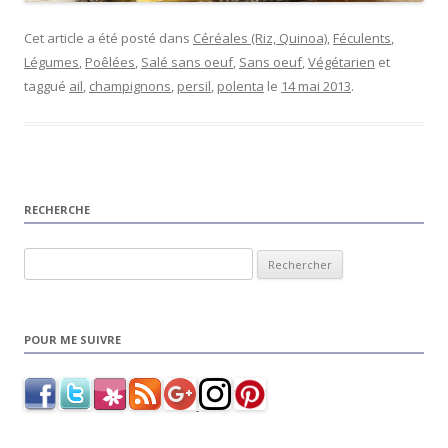
Cet article a été posté dans
Céréales (Riz, Quinoa)
,
Féculents
,
Légumes
,
Poêlées
,
Salé sans oeuf
,
Sans oeuf
,
Végétarien
et
taggué
ail
,
champignons
,
persil
,
polenta
le
14 mai 2013
.
RECHERCHE
Rechercher :
POUR ME SUIVRE