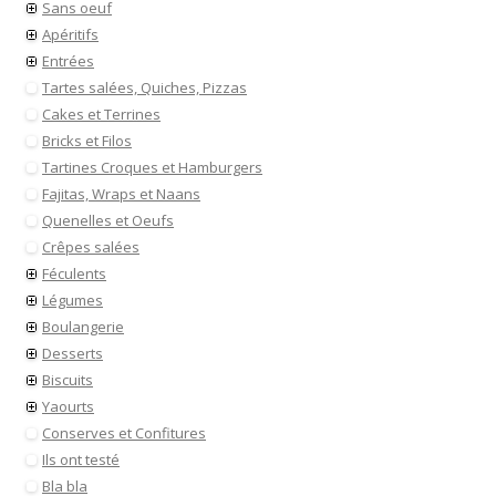
Sans oeuf
Apéritifs
Entrées
Tartes salées, Quiches, Pizzas
Cakes et Terrines
Bricks et Filos
Tartines Croques et Hamburgers
Fajitas, Wraps et Naans
Quenelles et Oeufs
Crêpes salées
Féculents
Légumes
Boulangerie
Desserts
Biscuits
Yaourts
Conserves et Confitures
Ils ont testé
Bla bla