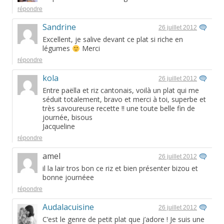
répondre
Sandrine
26 juillet 2012
Excellent, je salive devant ce plat si riche en
légumes
Merci
répondre
kola
26 juillet 2012
Entre paëlla et riz cantonais, voilà un plat qui me
séduit totalement, bravo et merci à toi, superbe et
très savoureuse recette !! une toute belle fin de
journée, bisous
Jacqueline
répondre
amel
26 juillet 2012
il la lair tros bon ce riz et bien présenter bizou et
bonne journéee
répondre
Audalacuisine
26 juillet 2012
C’est le genre de petit plat que j’adore ! Je suis une