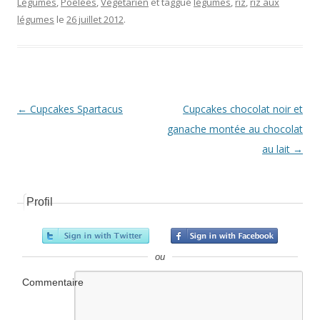
Légumes
,
Poêlées
,
Végétarien
et taggué
légumes
,
riz
,
riz aux
légumes
le
26 juillet 2012
.
Navigation Article
←
Cupcakes Spartacus
Cupcakes chocolat noir et
ganache montée au chocolat
au lait
→
Profil
ou
Commentaire