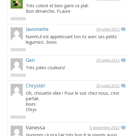
Très coloré et bien garni ce plat.
Bon dimanche, FLaure
répondre
lavoinette
29 juillet 2012
humm,il est appetissant ton riz avec ses petits
legumes!…bises
répondre
Gen
29 juillet 2012
Très jolies couleurs!
répondre
Chrystel
30 juillet 2012
Oh, chouette idée ! Pour le soir chez nous, c’est
parfait.
bises
Chrys
répondre
Vanessa
5 septembre 2012
Hummm çà m’a l’air très bon !!! Je prends aussi