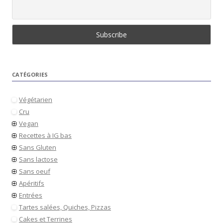
CATÉGORIES
Végétarien
Cru
Vegan
Recettes à IG bas
Sans Gluten
Sans lactose
Sans oeuf
Apéritifs
Entrées
Tartes salées, Quiches, Pizzas
Cakes et Terrines