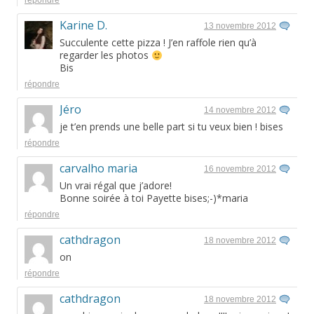
répondre
Karine D.
13 novembre 2012
Succulente cette pizza ! J’en raffole rien qu’à
regarder les photos
Bis
répondre
Jéro
14 novembre 2012
je t’en prends une belle part si tu veux bien ! bises
répondre
carvalho maria
16 novembre 2012
Un vrai régal que j’adore!
Bonne soirée à toi Payette bises;-)*maria
répondre
cathdragon
18 novembre 2012
on
répondre
cathdragon
18 novembre 2012