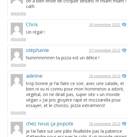
on a bien envie de croquer dedans !!!! miam miam !
cath
répondre
Chris
24 novembre 2012
Un régal !
répondre
stéphanie
27 novembre 2012
hummmmmm ta pizza est un délice !
répondre
adeline
16 novembre 2013
trop bonne je l’ai faite ce soir, avec une salade, et
bien ni vu ni connu pour mon homme!on a adoré,
végétal, on ne dirait pas, super site « un monde
végan » j’ai pris gruyère rapé et mozzarella pour
essayer, et le chorizo, pizza extra!merci!
répondre
chez nous ça popote
16 novembre 2013
je l’ai faite sur une pâte feuilletée pas la patience
d’attendre pour essayer le colis d un monde végan!