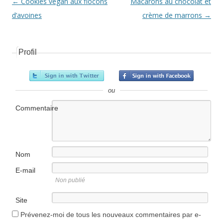
Navigation Article
←
Cookies vegan aux flocons
Macarons au chocolat et
d’avoines
crème de marrons
→
Profil
ou
Commentaire
Nom
E-mail
Non publié
Site
internet
Prévenez-moi de tous les nouveaux commentaires par e-