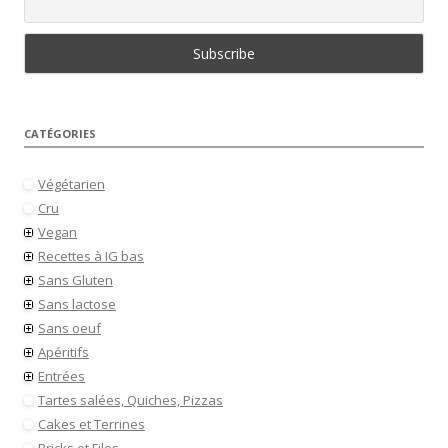
CATÉGORIES
Végétarien
Cru
Vegan
Recettes à IG bas
Sans Gluten
Sans lactose
Sans oeuf
Apéritifs
Entrées
Tartes salées, Quiches, Pizzas
Cakes et Terrines