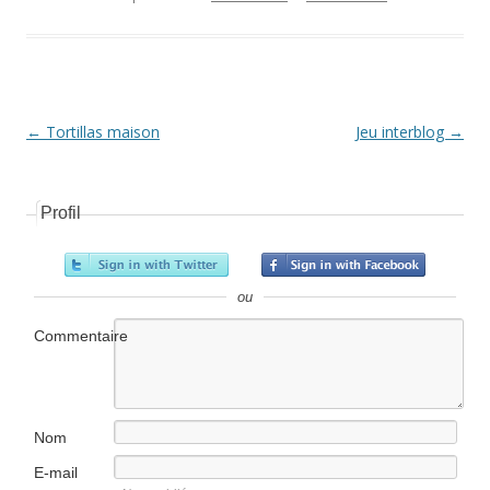
Navigation Article
←
Tortillas maison
Jeu interblog
→
Profil
ou
Commentaire
Nom
E-mail