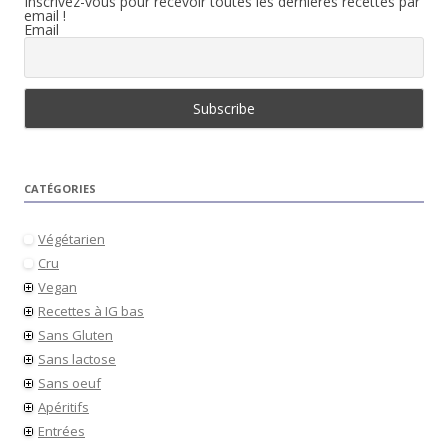
Inscrivez-vous pour recevoir toutes les dernières recettes par
email !
Email
CATÉGORIES
Végétarien
Cru
Vegan
Recettes à IG bas
Sans Gluten
Sans lactose
Sans oeuf
Apéritifs
Entrées