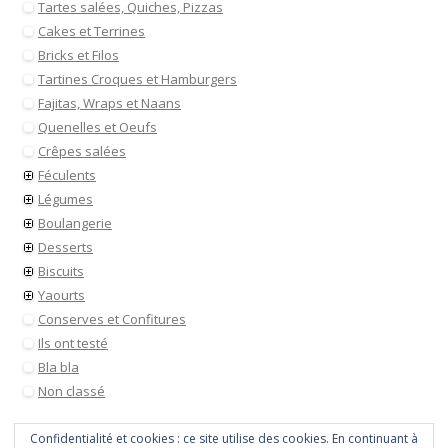
Tartes salées, Quiches, Pizzas
Cakes et Terrines
Bricks et Filos
Tartines Croques et Hamburgers
Fajitas, Wraps et Naans
Quenelles et Oeufs
Crêpes salées
Féculents
Légumes
Boulangerie
Desserts
Biscuits
Yaourts
Conserves et Confitures
Ils ont testé
Bla bla
Non classé
Confidentialité et cookies : ce site utilise des cookies. En continuant à