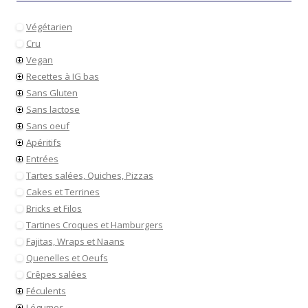
Végétarien
Cru
Vegan
Recettes à IG bas
Sans Gluten
Sans lactose
Sans oeuf
Apéritifs
Entrées
Tartes salées, Quiches, Pizzas
Cakes et Terrines
Bricks et Filos
Tartines Croques et Hamburgers
Fajitas, Wraps et Naans
Quenelles et Oeufs
Crêpes salées
Féculents
Légumes