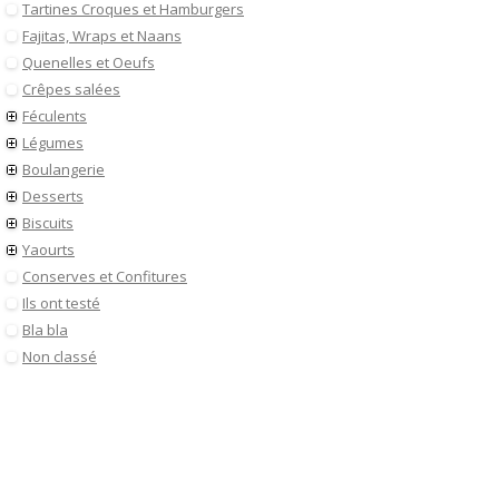
Tartines Croques et Hamburgers
Fajitas, Wraps et Naans
Quenelles et Oeufs
Crêpes salées
Féculents
Légumes
Boulangerie
Desserts
Biscuits
Yaourts
Conserves et Confitures
Ils ont testé
Bla bla
Non classé