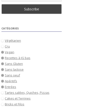
CATÉGORIES
Végétarien
Cru
Vegan
Recettes à IG bas
Sans Gluten
Sans lactose
Sans oeuf
Apéritifs
Entrées
Tartes salées, Quiches, Pizzas
Cakes et Terrines
Bricks et Filos