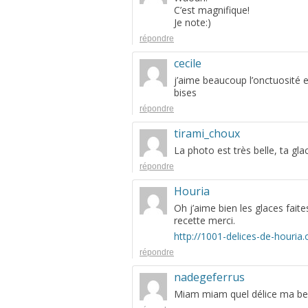
C’est magnifique!
Je note:)
répondre
cecile
j’aime beaucoup l’onctuosité e
bises
répondre
tirami_choux
La photo est très belle, ta gla
répondre
Houria
Oh j’aime bien les glaces faite
recette merci.
http://1001-delices-de-houria
répondre
nadegeferrus
Miam miam quel délice ma belle