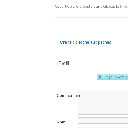
Cet article a été posté dans
Glaces
le
5 no
Navigation Article
←
Oranais brioché aux pêches
Profil
Commentaire
Nom