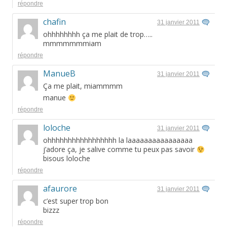
répondre
chafin
31 janvier 2011
ohhhhhhhh ça me plait de trop…..
mmmmmmmiam
répondre
ManueB
31 janvier 2011
Ça me plait, miammmm
manue
répondre
loloche
31 janvier 2011
ohhhhhhhhhhhhhhhhh la laaaaaaaaaaaaaaaa
j’adore ça, je salive comme tu peux pas savoir
bisous loloche
répondre
afaurore
31 janvier 2011
c’est super trop bon
bizzz
répondre