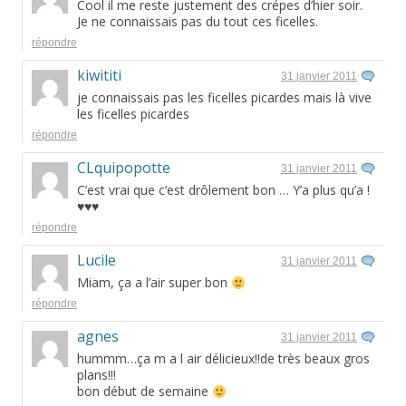
Cool il me reste justement des crépes d’hier soir.
Je ne connaissais pas du tout ces ficelles.
répondre
kiwititi
31 janvier 2011
je connaissais pas les ficelles picardes mais là vive
les ficelles picardes
répondre
CLquipopotte
31 janvier 2011
C’est vrai que c’est drôlement bon … Y’a plus qu’a !
♥♥♥
répondre
Lucile
31 janvier 2011
Miam, ça a l’air super bon
répondre
agnes
31 janvier 2011
hummm…ça m a l air délicieux!!de très beaux gros
plans!!!
bon début de semaine