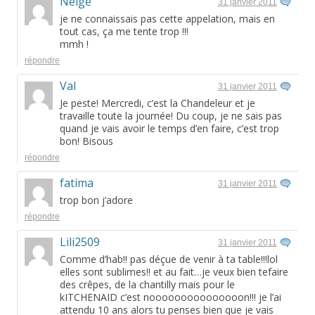
Neige
31 janvier 2011
je ne connaissais pas cette appelation, mais en
tout cas, ça me tente trop !!!
mmh !
répondre
Val
31 janvier 2011
Je peste! Mercredi, c’est la Chandeleur et je
travaille toute la journée! Du coup, je ne sais pas
quand je vais avoir le temps d’en faire, c’est trop
bon! Bisous
répondre
fatima
31 janvier 2011
trop bon j’adore
répondre
Lili2509
31 janvier 2011
Comme d’hab!! pas déçue de venir à ta table!!!lol
elles sont sublimes!! et au fait…je veux bien tefaire
des crêpes, de la chantilly mais pour le
kITCHENAID c’est nooooooooooooooon!!! je l’ai
attendu 10 ans alors tu penses bien que je vais