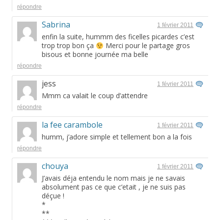
répondre
Sabrina
1 février 2011
enfin la suite, hummm des ficelles picardes c’est
trop trop bon ça
Merci pour le partage gros
bisous et bonne journée ma belle
répondre
jess
1 février 2011
Mmm ca valait le coup d’attendre
répondre
la fee carambole
1 février 2011
humm, j’adore simple et tellement bon a la fois
répondre
chouya
1 février 2011
J’avais déja entendu le nom mais je ne savais
absolument pas ce que c’etait , je ne suis pas
déçue !
*
**