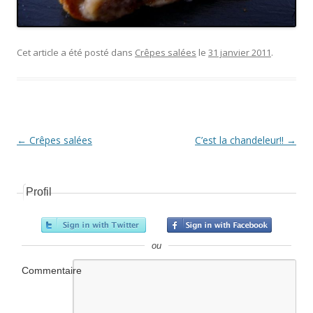
Cet article a été posté dans
Crêpes salées
le
31 janvier 2011
.
Navigation Article
←
Crêpes salées
C’est la chandeleur!!
→
Profil
ou
Commentaire