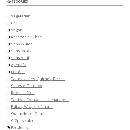
CATÉGORIES
Végétarien
Cru
Vegan
Recettes à IG bas
Sans Gluten
Sans lactose
Sans oeuf
Apéritifs
Entrées
Tartes salées, Quiches, Pizzas
Cakes et Terrines
Bricks et Filos
Tartines Croques et Hamburgers
Fajitas, Wraps et Naans
Quenelles et Oeufs
Crêpes salées
Féculents