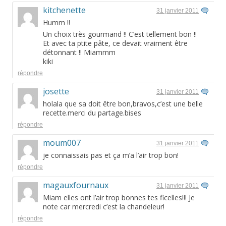
kitchenette
31 janvier 2011
Humm !!
Un choix très gourmand !! C’est tellement bon !!
Et avec ta ptite pâte, ce devait vraiment être
détonnant !! Miammm
kiki
répondre
josette
31 janvier 2011
holala que sa doit être bon,bravos,c’est une belle
recette.merci du partage.bises
répondre
moum007
31 janvier 2011
je connaissais pas et ça m’a l’air trop bon!
répondre
magauxfournaux
31 janvier 2011
Miam elles ont l’air trop bonnes tes ficelles!!! Je
note car mercredi c’est la chandeleur!
répondre