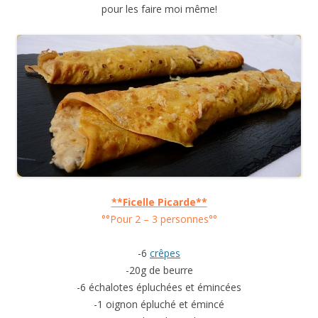
pour les faire moi même!
**Ficelle Picarde**
°°Pour 2 – 3 personnes°°
-6
crêpes
-20g de beurre
-6 échalotes épluchées et émincées
-1 oignon épluché et émincé