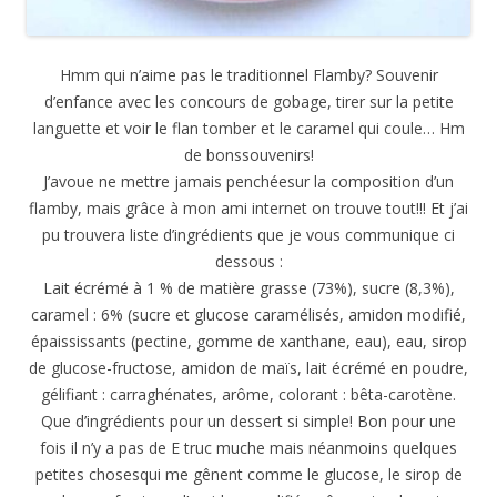
Hmm qui n’aime pas le traditionnel Flamby? Souvenir
d’enfance avec les concours de gobage, tirer sur la petite
languette et voir le flan tomber et le caramel qui coule… Hm
de bonssouvenirs!
J’avoue ne mettre jamais penchéesur la composition d’un
flamby, mais grâce à mon ami internet on trouve tout!!! Et j’ai
pu trouvera liste d’ingrédients que je vous communique ci
dessous :
Lait écrémé à 1 % de matière grasse (73%), sucre (8,3%),
caramel : 6% (sucre et glucose caramélisés, amidon modifié,
épaississants (pectine, gomme de xanthane, eau), eau, sirop
de glucose-fructose, amidon de maïs, lait écrémé en poudre,
gélifiant : carraghénates, arôme, colorant : bêta-carotène.
Que d’ingrédients pour un dessert si simple! Bon pour une
fois il n’y a pas de E truc muche mais néanmoins quelques
petites chosesqui me gênent comme le glucose, le sirop de