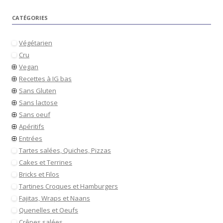
CATÉGORIES
Végétarien
Cru
Vegan
Recettes à IG bas
Sans Gluten
Sans lactose
Sans oeuf
Apéritifs
Entrées
Tartes salées, Quiches, Pizzas
Cakes et Terrines
Bricks et Filos
Tartines Croques et Hamburgers
Fajitas, Wraps et Naans
Quenelles et Oeufs
Crêpes salées