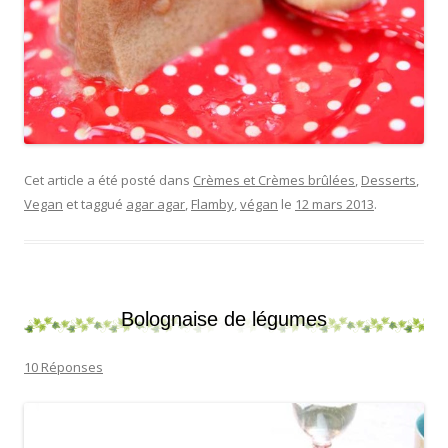
Cet article a été posté dans
Crèmes et Crèmes brûlées
,
Desserts
,
Vegan
et taggué
agar agar
,
Flamby
,
végan
le
12 mars 2013
.
Bolognaise de légumes
10 Réponses