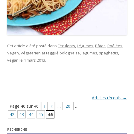
Cet article a été posté dans
Féculents
,
Légumes
,
Pâtes
,
Poêlées
,
Vegan
,
Végétarien
et taggué
bolognaise
,
légumes
,
spaghettis
,
végan
le
4 mars 2013
.
Navigation Article
Articles récents
→
Page 46 sur 46
1
«
…
20
…
42
43
44
45
46
RECHERCHE