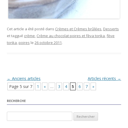
Cet article a été posté dans
Crèmes et Crèmes brûlées
,
Desserts
et taggué
crème
,
Crème au chocolat poires et fèva tonka
,
fève
tonka
,
poires
le
26 octobre 2011
.
Navigation Article
←
Anciens articles
Articles récents
→
Page 5 sur 7
1
«
…
3
4
5
6
7
»
RECHERCHE
Rechercher :