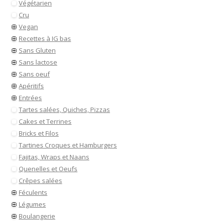
Végétarien
Cru
Vegan
Recettes à IG bas
Sans Gluten
Sans lactose
Sans oeuf
Apéritifs
Entrées
Tartes salées, Quiches, Pizzas
Cakes et Terrines
Bricks et Filos
Tartines Croques et Hamburgers
Fajitas, Wraps et Naans
Quenelles et Oeufs
Crêpes salées
Féculents
Légumes
Boulangerie