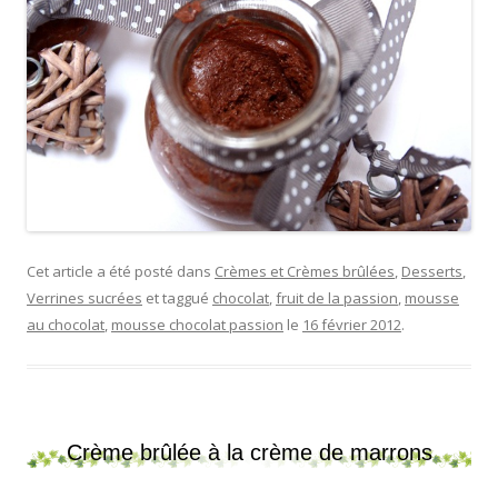
Cet article a été posté dans
Crèmes et Crèmes brûlées
,
Desserts
,
Verrines sucrées
et taggué
chocolat
,
fruit de la passion
,
mousse
au chocolat
,
mousse chocolat passion
le
16 février 2012
.
Crème brûlée à la crème de marrons