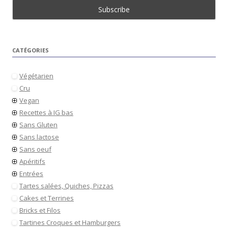
CATÉGORIES
Végétarien
Cru
Vegan
Recettes à IG bas
Sans Gluten
Sans lactose
Sans oeuf
Apéritifs
Entrées
Tartes salées, Quiches, Pizzas
Cakes et Terrines
Bricks et Filos
Tartines Croques et Hamburgers