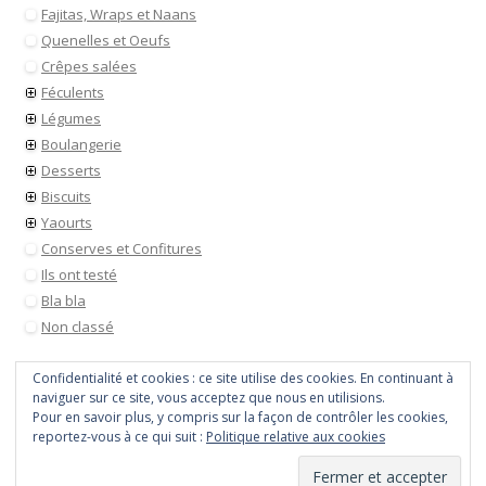
Fajitas, Wraps et Naans
Quenelles et Oeufs
Crêpes salées
Féculents
Légumes
Boulangerie
Desserts
Biscuits
Yaourts
Conserves et Confitures
Ils ont testé
Bla bla
Non classé
Confidentialité et cookies : ce site utilise des cookies. En continuant à
naviguer sur ce site, vous acceptez que nous en utilisions.
Pour en savoir plus, y compris sur la façon de contrôler les cookies,
reportez-vous à ce qui suit :
Politique relative aux cookies
Tout droit réservé © 2026
Payette cuisine
• Site utilisant
WordPress
Vie privé