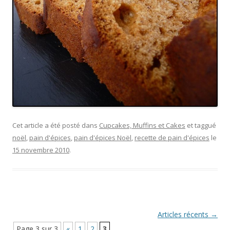
Cet article a été posté dans
Cupcakes, Muffins et Cakes
et taggué
noël
,
pain d'épices
,
pain d'épices Noël
,
recette de pain d'épices
le
15 novembre 2010
.
Navigation Article
Articles récents
→
Page 3 sur 3
«
1
2
3