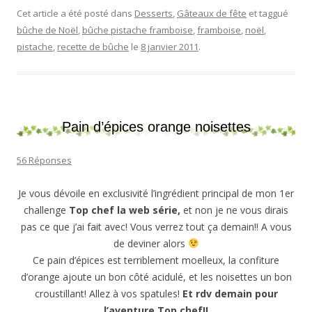
Cet article a été posté dans
Desserts
,
Gâteaux de fête
et taggué
bûche de Noël
,
bûche pistache framboise
,
framboise
,
noël
,
pistache
,
recette de bûche
le
8 janvier 2011
.
Pain d’épices orange noisettes
56 Réponses
Je vous dévoile en exclusivité l’ingrédient principal de mon 1er
challenge
Top chef la web série,
et non je ne vous dirais
pas ce que j’ai fait avec! Vous verrez tout ça demain!! A vous
de deviner alors
Ce pain d’épices est terriblement moelleux, la confiture
d’orange ajoute un bon côté acidulé, et les noisettes un bon
croustillant! Allez à vos spatules!
Et rdv demain pour
l’aventure Top chef!!