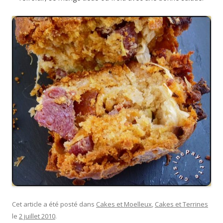
Cet article a été posté dans
Cakes et Moelleux
,
Cakes et Terrines
le
2 juillet 2010
.