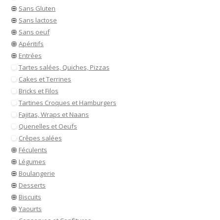
Sans Gluten
Sans lactose
Sans oeuf
Apéritifs
Entrées
Tartes salées, Quiches, Pizzas
Cakes et Terrines
Bricks et Filos
Tartines Croques et Hamburgers
Fajitas, Wraps et Naans
Quenelles et Oeufs
Crêpes salées
Féculents
Légumes
Boulangerie
Desserts
Biscuits
Yaourts