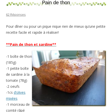
Pain de thon
62 Réponses
Pour dîner ou pour un pique nique rien de mieux qu’une petite
recette facile et rapide à réaliser!
**Pain de thon et sardine**
-1 boîte de thon
(185g)
-1 petite boîte
de sardine à la
tomate (78g)
-2 oeufs
-1cs
d’olives
mixées
-1 morceau de
comté râpé