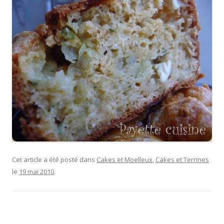
Cet article a été posté dans
Cakes et Moelleux
,
Cakes et Terrines
le
19 mai 2010
.