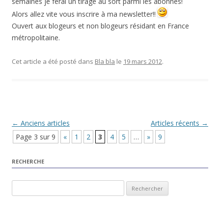
semaines je ferai un tirage au sort parmi les abonnés!
Alors allez vite vous inscrire à ma newsletter!!
Ouvert aux blogeurs et non blogeurs résidant en France
métropolitaine.
Cet article a été posté dans
Bla bla
le
19 mars 2012
.
Navigation Article
←
Anciens articles
Articles récents
→
Page 3 sur 9
«
1
2
3
4
5
…
»
9
RECHERCHE
Rechercher :