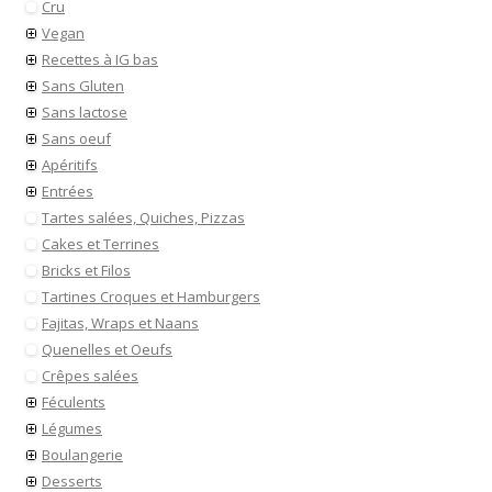
Cru
Vegan
Recettes à IG bas
Sans Gluten
Sans lactose
Sans oeuf
Apéritifs
Entrées
Tartes salées, Quiches, Pizzas
Cakes et Terrines
Bricks et Filos
Tartines Croques et Hamburgers
Fajitas, Wraps et Naans
Quenelles et Oeufs
Crêpes salées
Féculents
Légumes
Boulangerie
Desserts