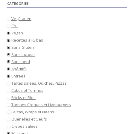
CATÉGORIES
Végétarien
Cru
Vegan
Recettes à IG bas
Sans Gluten
Sans lactose
Sans oeuf
Apéritifs
Entrées
Tartes salées, Quiches, Pizzas
Cakes et Terrines
Bricks et Filos
Tartines Croques et Hamburgers
Fajitas, Wraps et Naans
Quenelles et Oeufs
Crêpes salées
Féculents