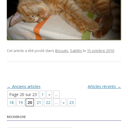
Cet article a été posté dans
Biscuits
,
Sablés
le
15 octobre 2010
.
Navigation Article
←
Anciens articles
Articles récents
→
Page 20 sur 23
1
«
…
18
19
20
21
22
…
»
23
RECHERCHE